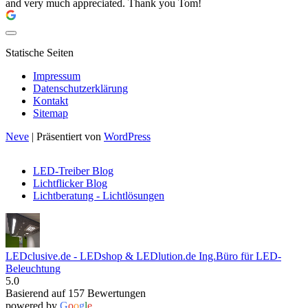
and very much appreciated. Thank you Tom!
Statische Seiten
Impressum
Datenschutzerklärung
Kontakt
Sitemap
Neve
| Präsentiert von
WordPress
LED-Treiber Blog
Lichtflicker Blog
Lichtberatung - Lichtlösungen
LEDclusive.de - LEDshop & LEDlution.de Ing.Büro für LED-
Beleuchtung
5.0
Basierend auf 157 Bewertungen
powered by
G
o
o
g
l
e