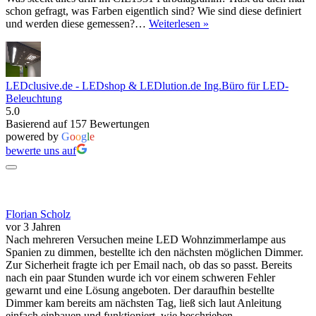
schon gefragt, was Farben eigentlich sind? Wie sind diese definiert
Vom
und werden diese gemessen?…
Weiterlesen »
Regenbogen
zum
CIE1931
Farbdiagramm
LEDclusive.de - LEDshop & LEDlution.de Ing.Büro für LED-
–
Beleuchtung
CCT,
5.0
Farbort,
Basierend auf 157 Bewertungen
Blackbody
powered by
G
o
o
g
l
e
einfach
erklärt
bewerte uns auf
Florian Scholz
vor 3 Jahren
Nach mehreren Versuchen meine LED Wohnzimmerlampe aus
Spanien zu dimmen, bestellte ich den nächsten möglichen Dimmer.
Zur Sicherheit fragte ich per Email nach, ob das so passt. Bereits
nach ein paar Stunden wurde ich vor einem schweren Fehler
gewarnt und eine Lösung angeboten. Der daraufhin bestellte
Dimmer kam bereits am nächsten Tag, ließ sich laut Anleitung
einfach einbauen und funktioniert, wie beschrieben.