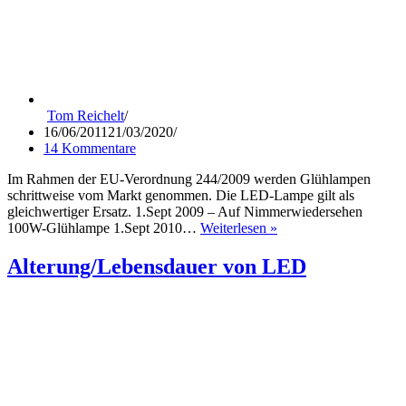
Tom Reichelt
16/06/2011
21/03/2020
14 Kommentare
Im Rahmen der EU-Verordnung 244/2009 werden Glühlampen
schrittweise vom Markt genommen. Die LED-Lampe gilt als
gleichwertiger Ersatz. 1.Sept 2009 – Auf Nimmerwiedersehen
Welche
100W-Glühlampe 1.Sept 2010…
Weiterlesen »
LED-
Lampe
Alterung/Lebensdauer von LED
braucht
das
Land?