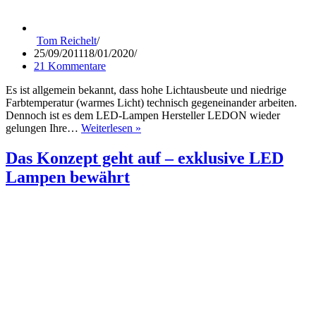
Tom Reichelt
25/09/2011
18/01/2020
21 Kommentare
Es ist allgemein bekannt, dass hohe Lichtausbeute und niedrige
Farbtemperatur (warmes Licht) technisch gegeneinander arbeiten.
Dennoch ist es dem LED-Lampen Hersteller LEDON wieder
Warm,
gelungen Ihre…
Weiterlesen »
wärmer,
am
Das Konzept geht auf – exklusive LED
Wärmsten
Lampen bewährt
–
Lichtfarbe
der
LED-
Lampen