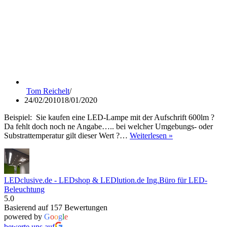
Tom Reichelt
24/02/2010
18/01/2020
Beispiel: Sie kaufen eine LED-Lampe mit der Aufschrift 600lm ?
Da fehlt doch noch ne Angabe….. bei welcher Umgebungs- oder
Welche
Substrattemperatur gilt dieser Wert ?…
Weiterlesen »
Lichtstromangab
ist
richtig
?
LEDclusive.de - LEDshop & LEDlution.de Ing.Büro für LED-
Beleuchtung
5.0
Basierend auf 157 Bewertungen
powered by
G
o
o
g
l
e
bewerte uns auf