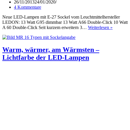
26/11/2013
24/01/2020
4 Kommentare
Neue LED-Lampen mit E-27 Sockel vom Leuchtmittelhersteller
LEDON: 13 Watt G95 dimmbar 13 Watt A66 Double-Click 10 Watt
Neue
A 60 Double-Click Seit kurzem erweitern 3…
Weiterlesen »
LED-
Lampen
mit
E-
Warm, wärmer, am Wärmsten –
27
Lichtfarbe der LED-Lampen
Sockel
vom
Leuchtmit
LEDON