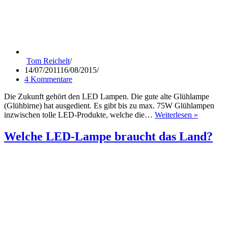
Tom Reichelt
14/07/2011
16/08/2015
4 Kommentare
Die Zukunft gehört den LED Lampen. Die gute alte Glühlampe
(Glühbirne) hat ausgedient. Es gibt bis zu max. 75W Glühlampen
LED-
inzwischen tolle LED-Produkte, welche die…
Weiterlesen »
Lampen
versus
Welche LED-Lampe braucht das Land?
Glühlam
E27