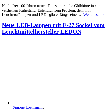
Nach über 100 Jahren treuen Diensten tritt die Glühbirne in den
verdienten Ruhestand. Eigentlich kein Problem, denn mit
So
Leuchtstofflampen und LEDs gibt es längst einen…
Weiterlesen »
di
Sie
Neue LED-Lampen mit E-27 Sockel vom
LE
Leuchtmittelhersteller LEDON
Leu
und
LE
La
ohn
Pro
Simone Loehrmann