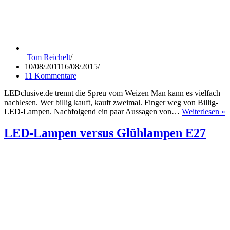
Tom Reichelt
10/08/2011
16/08/2015
11 Kommentare
LEDclusive.de trennt die Spreu vom Weizen Man kann es vielfach
nachlesen. Wer billig kauft, kauft zweimal. Finger weg von Billig-
D
LED-Lampen. Nachfolgend ein paar Aussagen von…
Weiterlesen »
K
g
LED-Lampen versus Glühlampen E27
a
–
e
L
b