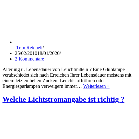
Tom Reichelt
25/02/2010
18/01/2020
2 Kommentare
Alterung u. Lebensdauer von Leuchtmitteln ? Eine Glühlampe
verabschiedet sich nach Erreichen Ihrer Lebensdauer meistens mit
einem letzten hellen Zucken. Leuchtstoffröhren oder
Alterung/Lebe
Energiesparlampen verweigern immer…
Weiterlesen »
von
LED
Welche Lichtstromangabe ist richtig ?