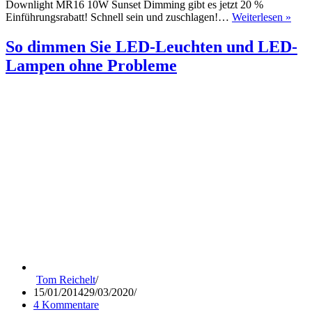
Downlight MR16 10W Sunset Dimming gibt es jetzt 20 %
DO
Einführungsrabatt! Schnell sein und zuschlagen!…
Weiterlesen »
SUN
DI
So dimmen Sie LED-Leuchten und LED-
von
Lampen ohne Probleme
LE
zum
EIN
Tom Reichelt
15/01/2014
29/03/2020
4 Kommentare