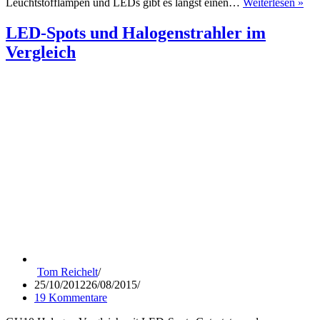
So
Leuchtstofflampen und LEDs gibt es längst einen…
Weiterlesen »
di
Sie
LED-Spots und Halogenstrahler im
LE
Vergleich
Leu
und
LE
La
ohn
Pro
Tom Reichelt
25/10/2012
26/08/2015
19 Kommentare