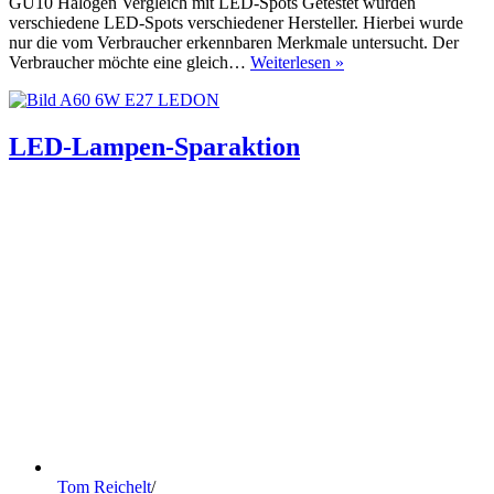
GU10 Halogen Vergleich mit LED-Spots Getestet wurden
verschiedene LED-Spots verschiedener Hersteller. Hierbei wurde
nur die vom Verbraucher erkennbaren Merkmale untersucht. Der
LED-
Verbraucher möchte eine gleich…
Weiterlesen »
Spots
und
Halogenstrahler
im
LED-Lampen-Sparaktion
Vergleich
Tom Reichelt