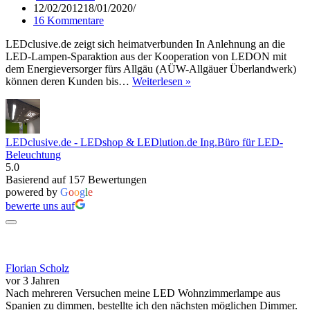
12/02/2012
18/01/2020
16 Kommentare
LEDclusive.de zeigt sich heimatverbunden In Anlehnung an die
LED-Lampen-Sparaktion aus der Kooperation von LEDON mit
dem Energieversorger fürs Allgäu (AÜW-Allgäuer Überlandwerk)
LED-
können deren Kunden bis…
Weiterlesen »
Lampen-
Sparaktion
LEDclusive.de - LEDshop & LEDlution.de Ing.Büro für LED-
Beleuchtung
5.0
Basierend auf 157 Bewertungen
powered by
G
o
o
g
l
e
bewerte uns auf
Florian Scholz
vor 3 Jahren
Nach mehreren Versuchen meine LED Wohnzimmerlampe aus
Spanien zu dimmen, bestellte ich den nächsten möglichen Dimmer.