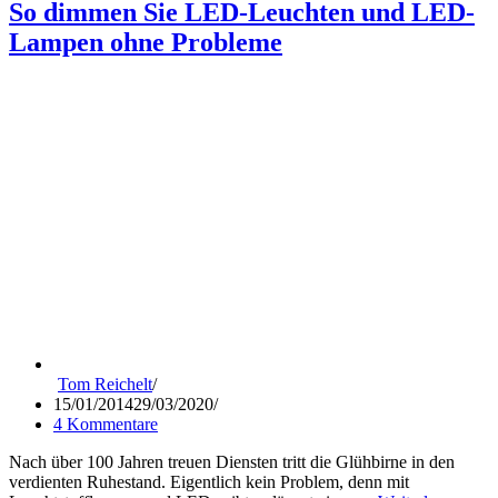
DI
So dimmen Sie LED-Leuchten und LED-
von
Lampen ohne Probleme
LE
zum
EIN
Tom Reichelt
15/01/2014
29/03/2020
4 Kommentare
Nach über 100 Jahren treuen Diensten tritt die Glühbirne in den
verdienten Ruhestand. Eigentlich kein Problem, denn mit