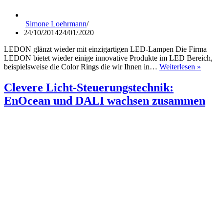
Simone Loehrmann
24/10/2014
24/01/2020
LEDON glänzt wieder mit einzigartigen LED-Lampen Die Firma
LEDON bietet wieder einige innovative Produkte im LED Bereich,
LED
beispielsweise die Color Rings die wir Ihnen in…
Weiterlesen »
mit
neuen
Clevere Licht-Steuerungstechnik:
LED
EnOcean und DALI wachsen zusammen
Lamp