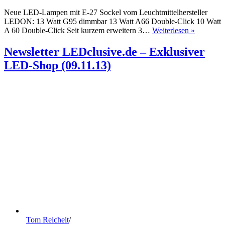
Neue LED-Lampen mit E-27 Sockel vom Leuchtmittelhersteller
LEDON: 13 Watt G95 dimmbar 13 Watt A66 Double-Click 10 Watt
Neue
A 60 Double-Click Seit kurzem erweitern 3…
Weiterlesen »
LED-
Lampen
Newsletter LEDclusive.de – Exklusiver
mit
LED-Shop (09.11.13)
E-
27
Sockel
vom
Leuchtmit
LEDON
Tom Reichelt