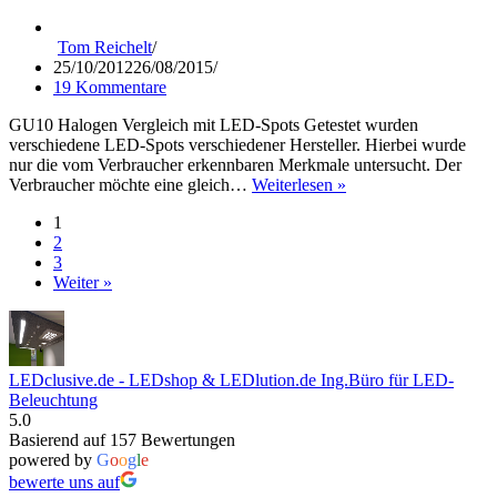
Tom Reichelt
25/10/2012
26/08/2015
19 Kommentare
GU10 Halogen Vergleich mit LED-Spots Getestet wurden
verschiedene LED-Spots verschiedener Hersteller. Hierbei wurde
nur die vom Verbraucher erkennbaren Merkmale untersucht. Der
LED-
Verbraucher möchte eine gleich…
Weiterlesen »
Spots
1
und
2
Halogenstrahler
3
im
Weiter »
Vergleich
LEDclusive.de - LEDshop & LEDlution.de Ing.Büro für LED-
Beleuchtung
5.0
Basierend auf 157 Bewertungen
powered by
G
o
o
g
l
e
bewerte uns auf