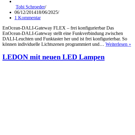
Tobi Schroeder
06/12/2014
18/06/2025
1 Kommentar
EnOcean-DALI-Gateway FLEX – frei konfigurierbar Das
EnOcean-DALI-Gateway stellt eine Funkverbindung zwischen
DALI-Leuchten und Funktaster her und ist frei konfigurierbar. So
E
können individuelle Lichtszenen programmiert und…
Weiterlesen »
D
G
LEDON mit neuen LED Lampen
„
–
V
Tu
z
P
S
ve