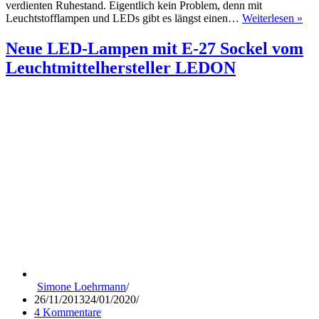
verdienten Ruhestand. Eigentlich kein Problem, denn mit
So
Leuchtstofflampen und LEDs gibt es längst einen…
Weiterlesen »
di
Sie
Neue LED-Lampen mit E-27 Sockel vom
LE
Leuchtmittelhersteller LEDON
Leu
und
LE
La
ohn
Pro
Simone Loehrmann
26/11/2013
24/01/2020
4 Kommentare