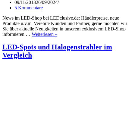
09/11/2013
26/09/2024
5 Kommentare
News im LED-Shop bei LEDclusive.de: Händlerpreise, neue
Produkte u.v.m. Verehrte Kunden und Partner, gerne möchten wir
Sie über aktuelle Neuigkeiten in unserem exklusivem LED-Shop
Newsletter
informieren.…
Weiterlesen »
LEDclusive.de
–
LED-Spots und Halogenstrahler im
Exklusiver
Vergleich
LED-
Shop
(09.11.13)