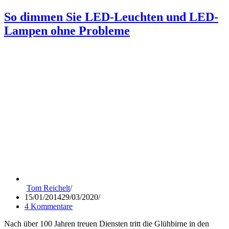
Spektro
mit
So dimmen Sie LED-Leuchten und LED-
LEDclu
Lampen ohne Probleme
auf
der
Light&B
Tom Reichelt
15/01/2014
29/03/2020
4 Kommentare
Nach über 100 Jahren treuen Diensten tritt die Glühbirne in den