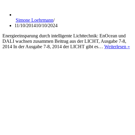
Simone Loehrmann
11/10/2014
10/10/2024
Energieeinsparung durch intelligente Lichttechnik: EnOcean und
DALI wachsen zusammen Beitrag aus der LICHT, Ausgabe 7-8,
Cl
2014 In der Ausgabe 7-8, 2014 der LICHT gibt es…
Weiterlesen »
Li
St
En
un
D
wa
zu