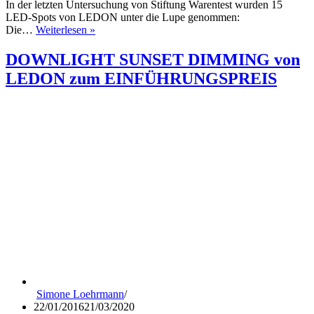
In der letzten Untersuchung von Stiftung Warentest wurden 15
LED-Spots von LEDON unter die Lupe genommen:
LEDON
Die…
Weiterlesen »
ist
Testsieger
DOWNLIGHT SUNSET DIMMING von
bei
LEDON zum EINFÜHRUNGSPREIS
Stiftung
Warentest
Simone Loehrmann
22/01/2016
21/03/2020