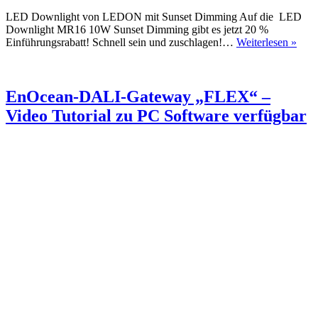
LED Downlight von LEDON mit Sunset Dimming Auf die LED
Downlight MR16 10W Sunset Dimming gibt es jetzt 20 %
DO
Einführungsrabatt! Schnell sein und zuschlagen!…
Weiterlesen »
SUN
DI
von
LE
EnOcean-DALI-Gateway „FLEX“ –
zum
Video Tutorial zu PC Software verfügbar
EIN