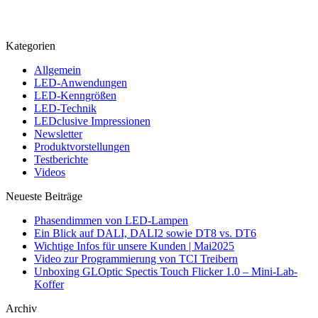
Kategorien
Allgemein
LED-Anwendungen
LED-Kenngrößen
LED-Technik
LEDclusive Impressionen
Newsletter
Produktvorstellungen
Testberichte
Videos
Neueste Beiträge
Phasendimmen von LED-Lampen
Ein Blick auf DALI, DALI2 sowie DT8 vs. DT6
Wichtige Infos für unsere Kunden | Mai2025
Video zur Programmierung von TCI Treibern
Unboxing GLOptic Spectis Touch Flicker 1.0 – Mini-Lab-
Koffer
Archiv