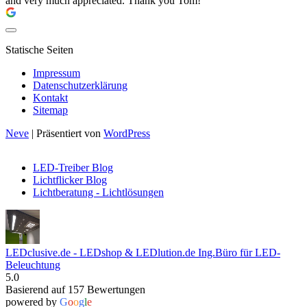
and very much appreciated. Thank you Tom!
Statische Seiten
Impressum
Datenschutzerklärung
Kontakt
Sitemap
Neve
| Präsentiert von
WordPress
LED-Treiber Blog
Lichtflicker Blog
Lichtberatung - Lichtlösungen
LEDclusive.de - LEDshop & LEDlution.de Ing.Büro für LED-
Beleuchtung
5.0
Basierend auf 157 Bewertungen
powered by
G
o
o
g
l
e