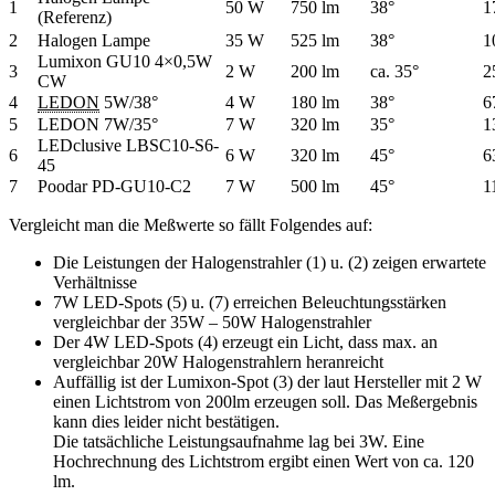
1
50 W
750 lm
38°
1
(Referenz)
2
Halogen Lampe
35 W
525 lm
38°
1
Lumixon GU10 4×0,5W
3
2 W
200 lm
ca. 35°
2
CW
4
LEDON
5W/38°
4 W
180 lm
38°
6
5
LEDON 7W/35°
7 W
320 lm
35°
1
LEDclusive LBSC10-S6-
6
6 W
320 lm
45°
6
45
7
Poodar PD-GU10-C2
7 W
500 lm
45°
1
Vergleicht man die Meßwerte so fällt Folgendes auf:
Die Leistungen der Halogenstrahler (1) u. (2) zeigen erwartete
Verhältnisse
7W LED-Spots (5) u. (7) erreichen Beleuchtungsstärken
vergleichbar der 35W – 50W Halogenstrahler
Der 4W LED-Spots (4) erzeugt ein Licht, dass max. an
vergleichbar 20W Halogenstrahlern heranreicht
Auffällig ist der Lumixon-Spot (3) der laut Hersteller mit 2 W
einen Lichtstrom von 200lm erzeugen soll. Das Meßergebnis
kann dies leider nicht bestätigen.
Die tatsächliche Leistungsaufnahme lag bei 3W. Eine
Hochrechnung des Lichtstrom ergibt einen Wert von ca. 120
lm.