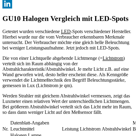
XING
LinkedIn
GU10 Halogen Vergleich mit LED-Spots
Getestet wurden verschiedene
LED
-Spots verschiedener Hersteller.
Hierbei wurde nur die vom Verbraucher erkennbaren Merkmale
untersucht. Der Verbraucher möchte eine gleich helle Beleuchtung
bei weniger Leistungsaufnahme. Jetzt jedoch mit LED-Spots.
Die von einer Lichtquelle abgebende Lichtmenge (=
Lichtstrom
)
verteilt sich im Raum abhängig von der
Abstrahlcharakteristik/Abstrahlwinkel. Je mehr Licht z.B. auf eine
Wand geworfen wird, desto heller erscheint diese. Als Kenngröße
verwendet die Lichtmeßtechnik den Begriff Beleuchtungsstärke,
gemessen in Lux (Lichtstrom je qm).
Werden Strahler mit gleichem Abstrahlwinkel vermessen, zeigt das
Luxmeter einen relativen Wert der unterschiedlichen Lichtmengen.
Bei größerem Abstrahlwinkel verteilt sich das Licht mehr im Raum,
so dass dann weniger Licht auf den Meßsensor fällt.
Datenblatt-Angaben
M
Nr.
Leuchtmittel
Leistung
Lichtstrom
Abstrahlwinkel
B
Halogen Lampe