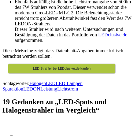
Ebenfalls auffällig ist die hohe Lichtstromangabe von 500lm
des 7W Strahlers von Poodar. Dieser verwendet schon die
modernen Cree-LEDs MT-G2. Die Beleuchtungsstärke
erreicht trotz größerem Abstrahlwinkel fast den Wert des 7W
LEDON-Strahlers.
Dieser Strahler wird nach weiteren Untersuchungen und
Bestätigung der Daten in das Portfolio von
LEDclusive.de
aufgenommen.
Diese Meßreihe zeigt, dass Datenblatt-Angaben immer kritisch
betrachtet werden sollten.
LED Strahler bei LEDclusive.de kaufen
Schlagwörter:
Halogen
LED
LED Lampen
Sparaktion
LEDON
Leistung
Lichtstrom
19 Gedanken zu „LED-Spots und
Halogenstrahler im Vergleich“