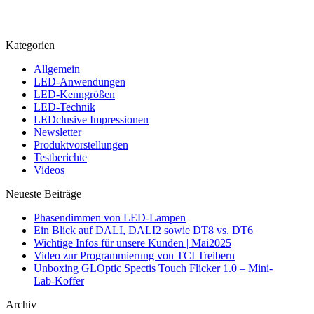
Kategorien
Allgemein
LED-Anwendungen
LED-Kenngrößen
LED-Technik
LEDclusive Impressionen
Newsletter
Produktvorstellungen
Testberichte
Videos
Neueste Beiträge
Phasendimmen von LED-Lampen
Ein Blick auf DALI, DALI2 sowie DT8 vs. DT6
Wichtige Infos für unsere Kunden | Mai2025
Video zur Programmierung von TCI Treibern
Unboxing GLOptic Spectis Touch Flicker 1.0 – Mini-
Lab-Koffer
Archiv