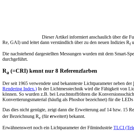
Dieser Artikel informiert anschaulich über die 
Re, GAI) und leitet dann verständlich über zu den neuen Indizies R
u
f
Die nachstehend dargestellten Messungen wurden mit dem Smart-Spek
durchgeführt.
R
(=CRI) kennt nur 8 Referenzfarben
a
Der seit 1965 verwendete und bekannteste Lichtparameter neben der
Rendering Index.)
In der Lichtmesstechnik wird die Fähigkeit von Li
können. So wurden z.B. bei Leuchtstoffröhren die Konversionsschich
Konvertierungsmaterial (häufig als Phoshor bezeichnet) für die LEDs 
Das dies nicht genügte, zeigt dann die Erweiterung auf 14 bzw. 15 Re
der Bezeichnung R
(für
e
rweitert) bekannt.
e
Erwähnenswert noch ein Lichtparameter der Filmindustrie
TLCI (Tele