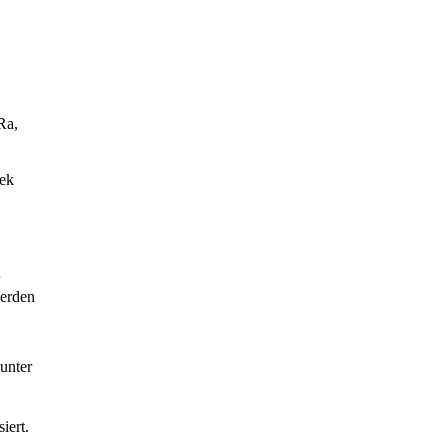
Ra,
tek
werden
 unter
iert.