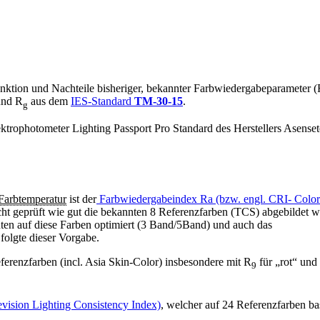
Funktion und Nachteile bisheriger, bekannter Farbwiedergabeparameter (
nd R
aus dem
IES-Standard
TM-30-15
.
g
trophotometer Lighting Passport Pro Standard des Herstellers Asense
Farbtemperatur
ist der
Farbwiedergabeindex Ra (bzw. engl. CRI- Color
cht geprüft wie gut die bekannten 8 Referenzfarben (TCS) abgebildet 
ten auf diese Farben optimiert (3 Band/5Band) und auch das
folgte dieser Vorgabe.
ferenzfarben (incl. Asia Skin-Color) insbesondere mit R
für „rot“ und
9
vision Lighting Consistency Index)
, welcher auf 24 Referenzfarben bas