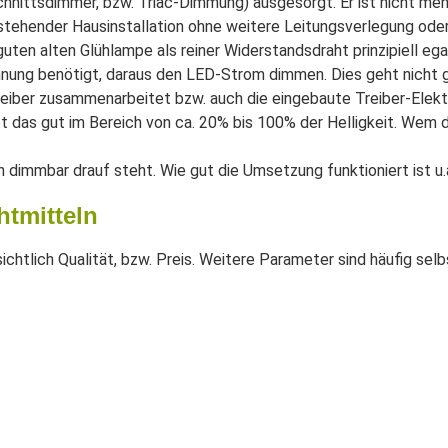
nittsdimmer, bzw. Triac-Dimmung) ausgesorgt. Er ist nicht meh
 bestehender Hausinstallation ohne weitere Leitungsverlegung od
uten alten Glühlampe als reiner Widerstandsdraht prinzipiell ega
nnung benötigt, daraus den LED-Strom dimmen. Dies geht nicht 
ber zusammenarbeitet bzw. auch die eingebaute Treiber-Elektr
 das gut im Bereich von ca. 20% bis 100% der Helligkeit. Wem d
dimmbar drauf steht. Wie gut die Umsetzung funktioniert ist u.
tmitteln
chtlich Qualität, bzw. Preis. Weitere Parameter sind häufig se