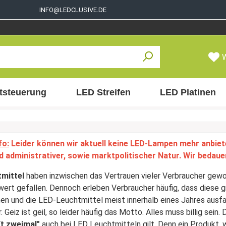
INFO@LEDCLUSIVE.DE
tsteuerung
LED Streifen
LED Platinen
fo:
Leider können wir aktuell keine LED-Lampen mehr anbiet
d administrativer, sowie marktpolitischer Natur. Wir bedaue
mittel
haben inzwischen das Vertrauen vieler Verbraucher gewon
ert gefallen. Dennoch erleben Verbraucher häufig, dass diese
en und die LED-Leuchtmittel meist innerhalb eines Jahres ausfal
 Geiz ist geil, so leider häufig das Motto. Alles muss billig sein
ft zweimal"
auch bei LED Leuchtmitteln gilt. Denn ein Produkt, 