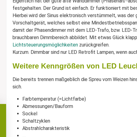
Eigentlich hat der gute alte Wanddimmer (Phasenan/-absch
festgehalten. Der Grund ist einfach. Er funktioniert mit
Hierbei wird der Sinus elektronisch verstümmelt, was der g
Vorschaltgerät, welches selbst eine Mindestbetriebsspa
damit der Phasendimmer mit dem LED-Trafo, bzw. LED-Trei
brauchbaren Dimmbereich abbildet. Mit etwas Glück klappt
Lichtsteuerungsmöglichkeiten
zurückgreifen.
Kurzum. Dimmbar sind nur LED Retrofit Lampen, wenn auch 
Weitere Kenngrößen von LED Leuch
Die bereits trennen maßgeblich die Spreu vom Weizen hinsi
sich.
Farbtemperatur (=Lichtfarbe)
Abmessungen/Bauform
Sockel
Schaltzyklen
Abstrahlcharakteristik
....