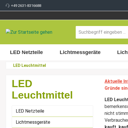
+49 2631-8316688
inhalt springen
LED Netzteile
Lichtmessgeräte
Lich
LED Leuchtmittel
LED
Aktuelle In
Gründe sin
Leuchtmittel
LED Leucht
bemerkensw
LED Netzteile
nicht stimm
Verbraucher.
Lichtmessgeräte
kauft, kau