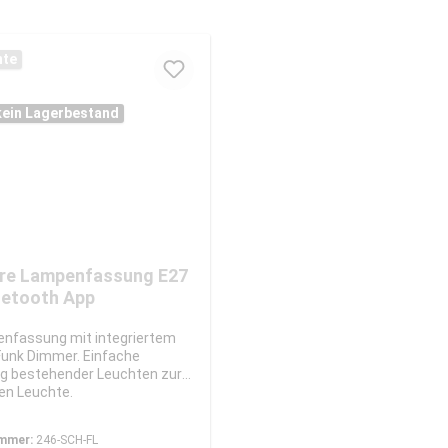
nte
 kein Lagerbestand
re Lampenfassung E27
uetooth App
nfassung mit integriertem
unk Dimmer. Einfache
g bestehender Leuchten zur
ten Leuchte.
mmer:
246-SCH-FL