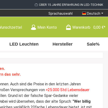
ÜBER 15 JAHRE ERFAHRUNG IN LED-TECHNIK
Sprachauswahl
Deutsch
Wunschzettel
Mein Konto
Warenkorb
0,00 €*
LED Leuchten
Hersteller
Sale%
en.
rn das sehr.
nen. Auch sind die Preise in den letzten Jahren
 großen Versprechungen von
>25.000 Std Lebensdauer
len. Grund ist der falsche Spar-Gedanke vieler
. Dabei wird übersehen, dass der alte Spruch:
"Wer billig
welches verläßlich 20fache Lebensdauer bietet, ist mit