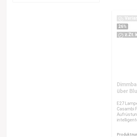
Varia
26
%
z.Zt.
Dimmba
über Bl
E27 Lampe
Casambi F
Aufrüstun
intelligen
Produktnu