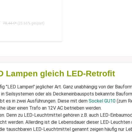
*
78,44 €*
(25.66% gespart)
D Lampen gleich LED-Retrofit
ig "LED Lampen" jeglicher Art. Ganz unabhängig von der Bauform.
st in Seilsystemen oder als Deckeneinbauspots bekannte Bauf
t es in zwei Ausführungen. Diese mit dem
Sockel GU10
(zum Re
che über einen Trafo an 12V AC betrieben werden.
en. Denn zu LED-Leuchtmittel gehören z.B. auch LED-Einbaumodu
t werden. Allerding ist die Lebensdauer dieser LED-Leuchten m
o die tauschbaren LED-Leuchtmittel genannt zeigen häufig nur L