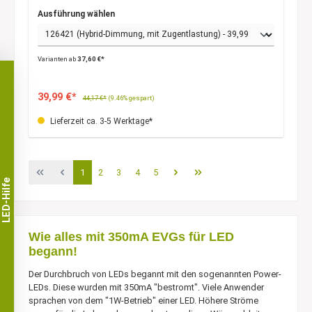
Ausführung wählen
Varianten ab
37,60 €*
39,99 €*
44,17 €*
(9.46% gespart)
Lieferzeit ca. 3-5 Werktage*
1
2
3
4
5
LED-Hilfe
Wie alles mit 350mA EVGs für LED
begann!
Der Durchbruch von LEDs begannt mit den sogenannten Power-
LEDs. Diese wurden mit 350mA "bestromt". Viele Anwender
sprachen von dem "1W-Betrieb" einer LED. Höhere Ströme