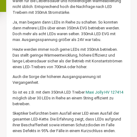
waren für die Lebensdauer und notwendigen Wärmeableitung
nicht üblich. Entsprechend hoch die Nachfrage nach LED
Treibern mit 350mA Stromstärke.
Ja, man begann dann LEDs in Reihe zu schalten. So konnten
dann mehrere LEDs über einen 350mA EVG betrieben werden.
Doch mehr als acht LEDs waren selten. 350mA LED EVG mit
max. Ausgangsspannung größer als 24V war tabu.
Heute werden immer noch gerne LEDs mit 350mA betrieben.
Das stellt geringe Wärmeentwicklung, höhere Effizienz und
lange Lebensdauer sicher als der Betrieb mit Konstantströmen
eines LED-Treibers von 700mA oder höher.
Auch die Sorge der höheren Ausgangspannung ist
Vergangenheit.
So ist es z.B. mit dem 350mA LED Treiber
Maxi Jolly HV 127414
möglich über 30 LEDs in Reihe an einem String effizient zu
betreiben.
Skeptiker befürchten beim Ausfall einer LED einen Ausfall der
gesamten LED-Kette. Die Erfahrung zeigt, dass LEDs aufgrund
ihrer Beschaffenheit sowie internen Schutzdioden im Falle
eines Defekts in 95% der Fälle in einem Kurzschluss enden.