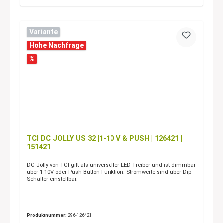
Variante
Hohe Nachfrage
%
TCI DC JOLLY US 32 |1-10 V & PUSH | 126421 |
151421
DC Jolly von TCI gilt als universeller LED Treiber und ist dimmbar
über 1-10V oder Push-Button-Funktion. Stromwerte sind über Dip-
Schalter einstellbar.
Produktnummer:
296-126421