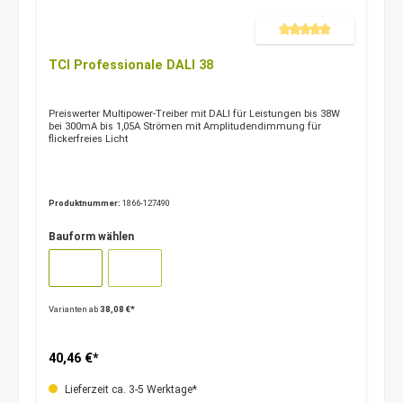
Durchschnittliche Bewertung 
TCI Professionale DALI 38
Preiswerter Multipower-Treiber mit DALI für Leistungen bis 38W
bei 300mA bis 1,05A Strömen mit Amplitudendimmung für
flickerfreies Licht
Produktnummer:
1866-127490
Bauform wählen
Varianten ab
38,08 €*
40,46 €*
Lieferzeit ca. 3-5 Werktage*