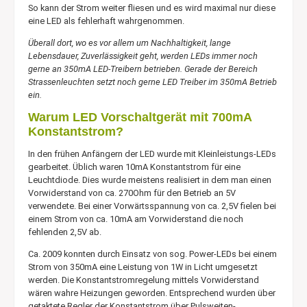
So kann der Strom weiter fliesen und es wird maximal nur diese
eine LED als fehlerhaft wahrgenommen.
Überall dort, wo es vor allem um Nachhaltigkeit, lange
Lebensdauer, Zuverlässigkeit geht, werden LEDs immer noch
gerne an 350mA LED-Treibern betrieben. Gerade der Bereich
Strassenleuchten setzt noch gerne LED Treiber im 350mA Betrieb
ein.
Warum LED Vorschaltgerät mit 700mA
Konstantstrom?
In den frühen Anfängern der LED wurde mit Kleinleistungs-LEDs
gearbeitet. Üblich waren 10mA Konstantstrom für eine
Leuchtdiode. Dies wurde meistens realisiert in dem man einen
Vorwiderstand von ca. 270Ohm für den Betrieb an 5V
verwendete. Bei einer Vorwärtsspannung von ca. 2,5V fielen bei
einem Strom von ca. 10mA am Vorwiderstand die noch
fehlenden 2,5V ab.
Ca. 2009 konnten durch Einsatz von sog. Power-LEDs bei einem
Strom von 350mA eine Leistung von 1W in Licht umgesetzt
werden. Die Konstantstromregelung mittels Vorwiderstand
wären wahre Heizungen geworden. Entsprechend wurden über
getaktete Regler der Konstantstrom über Pulsweiten-