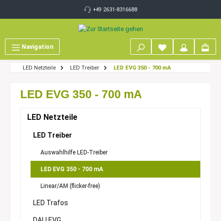
inhalt springen
+49 2631-8316688
Navigation
LED Netzteile
LED Treiber
LED EVG 350 - 700 mA
LED EVG 350 - 700 mA
LED Netzteile
LED Treiber
Auswahlhilfe LED-Treiber
LED EVG 350 - 700 mA
Linear/AM (flicker-free)
LED Trafos
DALI EVG