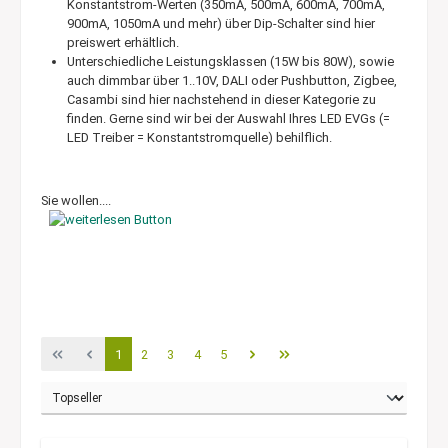
Konstantstrom-Werten (350mA, 500mA, 600mA, 700mA,
900mA, 1050mA und mehr) über Dip-Schalter sind hier
preiswert erhältlich.
Unterschiedliche Leistungsklassen (15W bis 80W), sowie
auch dimmbar über 1..10V, DALI oder Pushbutton, Zigbee,
Casambi sind hier nachstehend in dieser Kategorie zu
finden. Gerne sind wir bei der Auswahl Ihres LED EVGs (=
LED Treiber = Konstantstromquelle) behilflich.
Sie wollen....
1
2
3
4
5