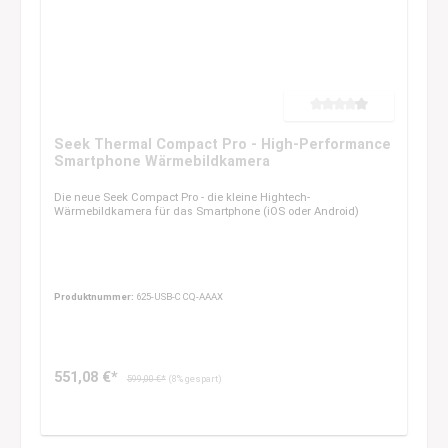
Durchschnittliche Bewertung 
Seek Thermal Compact Pro - High-Performance
Smartphone Wärmebildkamera
Die neue Seek Compact Pro - die kleine Hightech-
Wärmebildkamera für das Smartphone (iOS oder Android)
Produktnummer:
625-USB-C CQ-AAAX
551,08 €*
599,00 €*
(8% gespart)