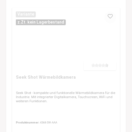
Variante
z.Zt. kein Lagerbestand
Durchschnittliche Bewertung 
Seek Shot Wärmebildkamera
Seek Shot - kompakte und funktionelle Wärmebildkamera für die
Industrie. Mit integrierter Digitalkamera, Touchscreen, WiFi und
weiteren Funktionen.
Produktnummer:
4344-SW-AAA