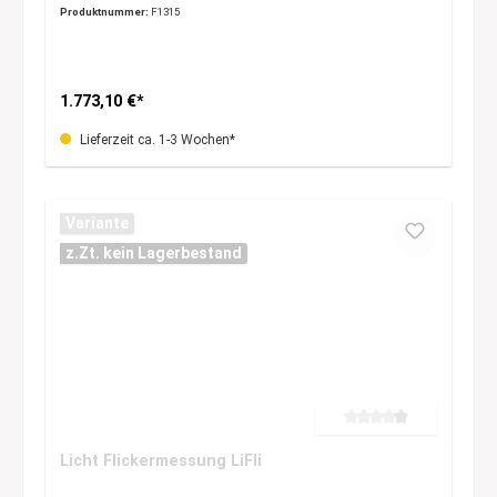
Produktnummer:
F1315
1.773,10 €*
Lieferzeit ca. 1-3 Wochen*
Variante
z.Zt. kein Lagerbestand
Durchschnittliche Bewertung 
Licht Flickermessung LiFli