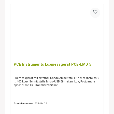
PCE Instruments Luxmessgerät PCE-LMD 5
Luxmessgerät mit externer Sonde Abtastrate 4 Hz Messbereich 0
... 400 kLux Schnittstelle Micro-USB Einheiten: Lux, Footcandle
optional mit ISO-Kalibrierzertifikat
Produktnummer:
PCE-LMD 5