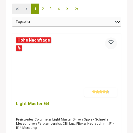
1
2
3
4
Hohe Nachfrage
%
Durchschnittliche Bewertung 
Light Master G4
Preiswertes Colormeter Light Master G4 von Opple - Schnelle
Messung von Farbtemperatur, CRI, Lux, Flicker Neu auch mit R1-
R14-Messung