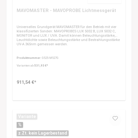
Durchschnittliche Bewertung 
MAVOMASTER - MAVOPROBE Lichtmessgerät
Universelles Grundgerät MAVOMASTER für den Betrieb mit vier
klassifizierten Sonden: MAVOPROBES LUX 5032 B, LUX 5032 C,
MONITOR und LUX / UVA. Damit können Beleuchtungsstärke,
Leuchtdichte sowie Beleuchtungsstärke und Bestrahlungsstärke
UV-A 365nm gemessen werden.
Produktnummer:
G525-M527G
Varianten ab
531,93 €*
911,54 €*
Variante
%
z.Zt. kein Lagerbestand