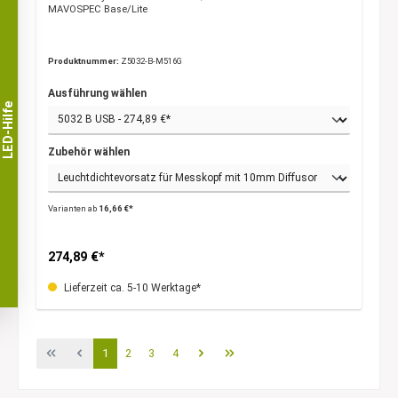
MAVOSPEC Base/Lite
Produktnummer:
Z5032-B-M516G
Ausführung wählen
LED-Hilfe
Zubehör wählen
Varianten ab
16,66 €*
274,89 €*
Lieferzeit ca. 5-10 Werktage*
1
2
3
4