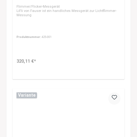
Flimmer/Flicker-Messgerät
LiFli von Fauser ist ein handliches Messgerät zur Lichtflimmer-
Messung
Produktnummer:
425-001
320,11 €*
Variante