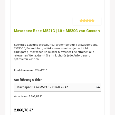
Durchschnittliche Bewertung 
Mavospec Base M521G | Lite M530G von Gossen
Spektrale Leistungsverteilung, Farbtemperatur, Farbwiedergabe,
TM30-15, Beleuchtungsstärke uvm. machen jedes Licht
einzigartig. Mavospec Base oder Mavospec Lite ermittelt alle
relevanten Werte, damit Sie Ihr Licht für jede Anforderung
optimieren können.
Produktnummer:
629-M521G
Ausführung wählen
Varianten ab
2.061,08 €*
2.860,76 €*