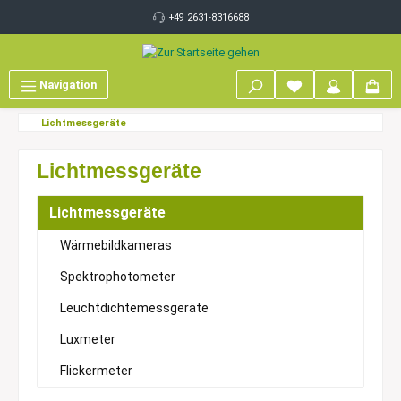
inhalt springen
+49 2631-8316688
Navigation
Lichtmessgeräte
Lichtmessgeräte
Lichtmessgeräte
Wärmebildkameras
Spektrophotometer
Leuchtdichtemessgeräte
Luxmeter
Flickermeter