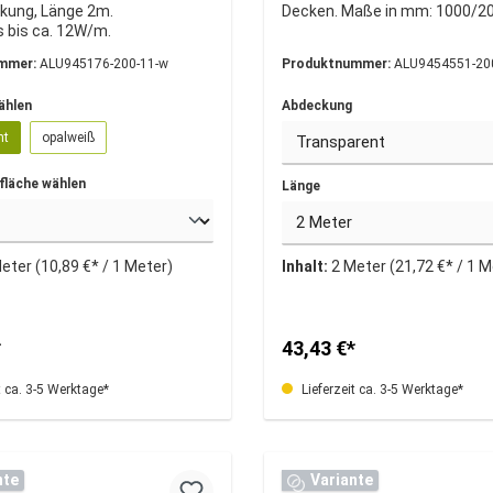
kung, Länge 2m.
Decken. Maße in mm: 1000/2
s bis ca. 12W/m.
mmer:
ALU945176-200-11-w
Produktnummer:
ALU9454551-20
ählen
Abdeckung
nt
opalweiß
fläche wählen
Länge
Meter
(10,89 €* / 1 Meter)
Inhalt:
2 Meter
(21,72 €* / 1 
*
43,43 €*
t ca. 3-5 Werktage*
Lieferzeit ca. 3-5 Werktage*
nte
Variante