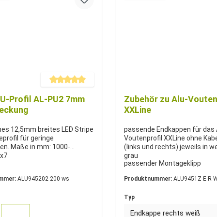
Durchschnittliche Bewertung von 5 von 5 Sternen
 U-Profil AL-PU2 7mm
Zubehör zu Alu-Vouten
deckung
XXLine
es 12,5mm breites LED Stripe
passende Endkappen für das 
rofil für geringe
Voutenprofil XXLine ohne Kab
fen. Maße in mm: 1000-
(links und rechts) jeweils in w
5x7
grau
passender Montageklipp
mmer:
ALU945202-200-ws
Produktnummer:
ALU9451Z-E-R-
Typ