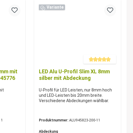
Variante
Durchschnittliche Bewertung 
7mm mit
LED Alu U-Profil Slim XL 8mm
945776
silber mit Abdeckung
mit
U-Profil für LED Leisten, nur 8mm hoch
und LED-Leisten bis 20mm breite.
Verschiedene Abdeckungen wählbar.
11
Produktnummer:
ALU945823-200-11
Abdeckung