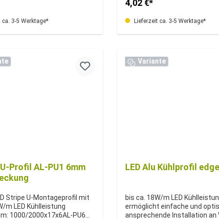
4,02 €*
t ca. 3-5 Werktage*
Lieferzeit ca. 3-5 Werktage*
nte
Variante
 U-Profil AL-PU1 6mm
LED Alu Kühlprofil edge
deckung
D Stripe U-Montageprofil mit
bis ca. 18W/m LED Kühlleistun
2W/m LED Kühlleistung
ermöglicht einfache und opti
mm: 1000/2000x17x6AL-PU6
ansprechende Installation an