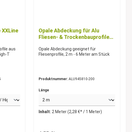
e XXLine
Opale Abdeckung für Alu
Fliesen- & Trockenbauprofile
2-6m
ofile aus
Opale Abdeckung geeignet für
High-T
Fliesenprofile, 2 m - 6 Meter am Stück
5
Produktnummer:
ALU945810-200
Länge
Inhalt:
2 Meter
(2,28 €* / 1 Meter)