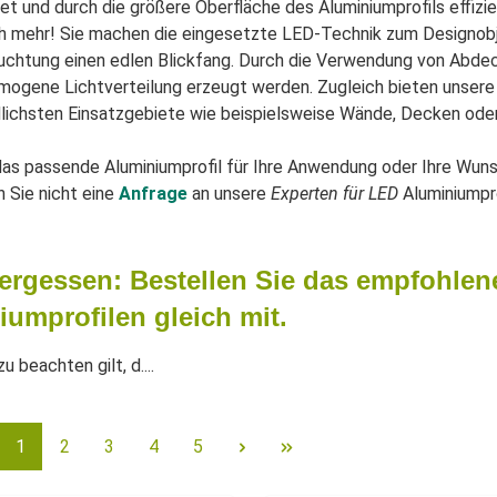
et und durch die größere Oberfläche des Aluminiumprofils effi
h mehr! Sie machen die eingesetzte LED-Technik zum Designobj
htung einen edlen Blickfang. Durch die Verwendung von Abdeck
mogene Lichtverteilung erzeugt werden. Zugleich bieten unser
lichsten Einsatzgebiete wie beispielsweise Wände, Decken ode
as passende Aluminiumprofil für Ihre Anwendung oder Ihre Wun
 Sie nicht eine
Anfrage
an unsere
Experten für LED
Aluminiumpr
vergessen: Bestellen Sie das empfohle
iumprofilen gleich mit.
 beachten gilt, d....
1
2
3
4
5