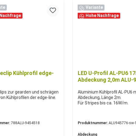
nte
Variante
Nachfrage
Hohe Nachfrage
clip Kühlprofil edge-
LED U-Profil AL-PU6 1
Abdeckung 2,0m ALU-
ips zur gearden und schrägen
Aluminium Kühlprofil AL-PU6 
n Kühlprofilen der edge-line.
Abdeckung, Länge 2m.
Für Stripes bis ca. 16W/m.
mmer:
788ALU-9454518
Produktnummer:
ALU945776-sw-
Abdeckung