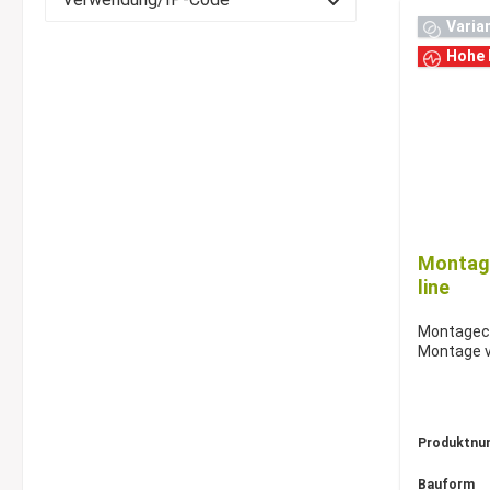
Varia
Hohe 
Montage
line
Montagecl
Montage vo
Produktnu
Bauform