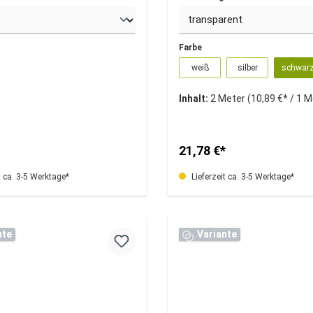
Farbe
weiß
silber
schwar
Inhalt:
2 Meter
(10,89 €* / 1 
21,78 €*
t ca. 3-5 Werktage*
Lieferzeit ca. 3-5 Werktage*
nte
Variante