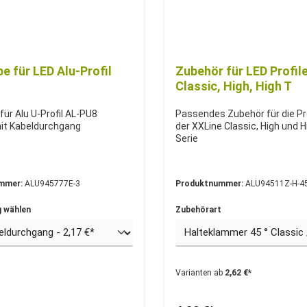
e für LED Alu-Profil
Zubehör für LED Profil
Classic, High, High T
ür Alu U-Profil AL-PU8
Passendes Zubehör für die Pr
mit Kabeldurchgang
der XXLine Classic, High und 
Serie
mmer:
ALU945777E-3
Produktnummer:
ALU94511Z-H-4
 wählen
Zubehörart
Varianten ab
2,62 €*