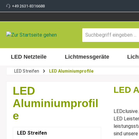
+49 2631-8316688
inhalt springen
LED Netzteile
Lichtmessgeräte
Lich
LED Streifen
LED Aluminiumprofile
LED
LED A
Aluminiumprofil
LEDclusive.
e
LED Leisten
leistungsst
LED Streifen
sind unsere