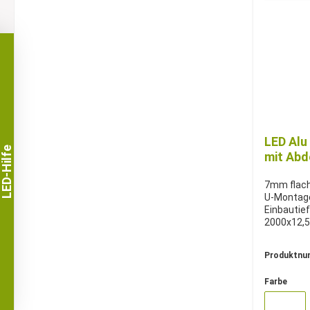
LED Alu
LED-Hilfe
mit Ab
7mm flach
U-Montagep
Einbautie
2000x12,
Produktnu
Farbe