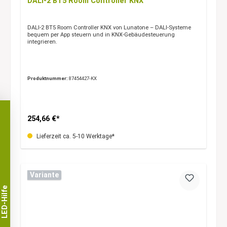
DALI-2 BT5 Room Controller KNX
DALI-2 BT5 Room Controller KNX von Lunatone – DALI-Systeme
bequem per App steuern und in KNX-Gebäudesteuerung
integrieren.
Produktnummer:
87454427-KX
254,66 €*
Lieferzeit ca. 5-10 Werktage*
Variante
LED-Hilfe