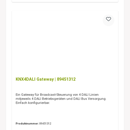
KNX4DALI Gateway | 89451312
Ein Gateway für Broadcast-Steuerung von 4 DALI Linien
mit
jeweils 4 DALI Betriebsgeräten und DALI Bus Versorgung.
Einfach konfigurierbar.
Produktnummer:
89451312