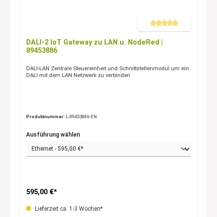
Durchschnittliche Bewertung 
DALI-2 IoT Gateway zu LAN u. NodeRed |
89453886
DALI-LAN Zentrale Steuereinheit und Schnittstellenmodul um ein
DALI mit dem LAN Netzwerk zu verbinden
Produktnummer:
L-89453886-EN
Ausführung wählen
595,00 €*
Lieferzeit ca. 1-3 Wochen*