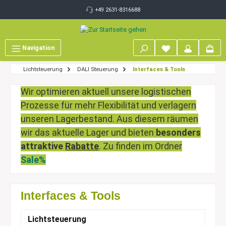
inhalt springen
+49 2631-8316688
Navigation
Lichtsteuerung
DALI Steuerung
Interfaces & Tools
Wir optimieren aktuell unsere logistischen
Prozesse für mehr Flexibilität und verlagern
unseren Lagerbestand. Aus diesem räumen
wir das aktuelle Lager und bieten
besonders
attraktive
Rabatte
. Zu finden im Ordner
Sale%
Interfaces & Tools
Lichtsteuerung