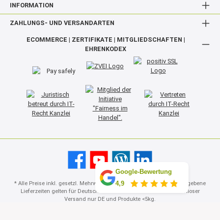
INFORMATION
ZAHLUNGS- UND VERSANDARTEN
ECOMMERCE | ZERTIFIKATE | MITGLIEDSCHAFTEN |
EHRENKODEX
Google-Bewertung
4,9
* Alle Preise inkl. gesetzl. Mehrwertsteuer zzgl.
Versandkosten
Angegebene
Lieferzeiten gelten für Deutschland. Ausland abweichend. Kostenloser
Versand nur DE und Produkte <5kg.
© 2026 LEDclusive.de - Ihr Online-Shop mit Know-How - Alle Rechte vorbehalten.
Theme by
ThemeWare®