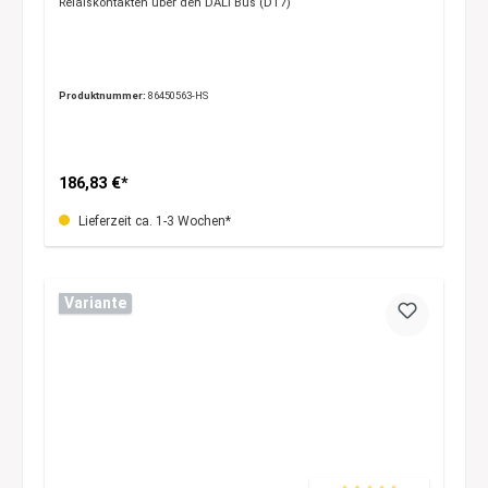
Relaiskontakten über den DALI Bus (DT7)
Produktnummer:
86450563-HS
186,83 €*
Lieferzeit ca. 1-3 Wochen*
Variante