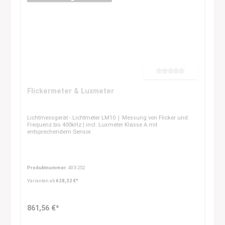
Durchschnittliche Bewertung 
Flickermeter & Luxmeter
Lichtmessgerät - Lichtmeter LM10
Messung von Flicker und
|
Frequenz bis 400kHz | incl. Luxmeter Klasse A mit
entsprechendem Sensor.
Produktnummer:
403-252
Varianten ab
628,32 €*
861,56 €*