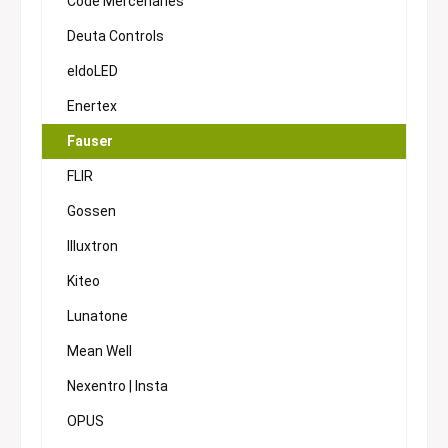
Code Mercenaries
Deuta Controls
eldoLED
Enertex
Fauser
FLIR
Gossen
Illuxtron
Kiteo
Lunatone
Mean Well
Nexentro | Insta
OPUS