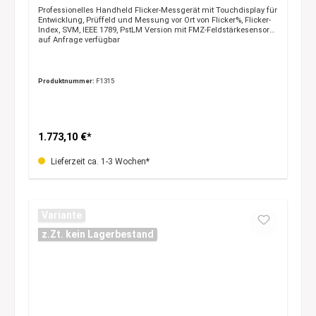
Professionelles Handheld Flicker-Messgerät mit Touchdisplay für
Entwicklung, Prüffeld und Messung vor Ort von Flicker%, Flicker-
Index, SVM, IEEE 1789, PstLM Version mit FMZ-Feldstärkesensor
auf Anfrage verfügbar
Produktnummer:
F1315
1.773,10 €*
Lieferzeit ca. 1-3 Wochen*
Variante
z.Zt. kein Lagerbestand