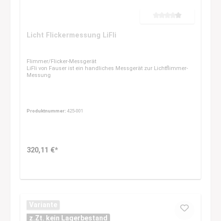
Durchschnittliche Bewertung 
Licht Flickermessung LiFli
Flimmer/Flicker-Messgerät
LiFli von Fauser ist ein handliches Messgerät zur Lichtflimmer-
Messung
Produktnummer:
425-001
320,11 €*
Variante
z.Zt. kein Lagerbestand