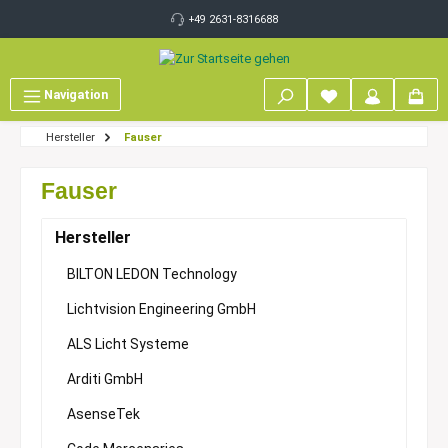
inhalt springen
+49 2631-8316688
Navigation
Hersteller
Fauser
Fauser
Hersteller
BILTON LEDON Technology
Lichtvision Engineering GmbH
ALS Licht Systeme
Arditi GmbH
AsenseTek