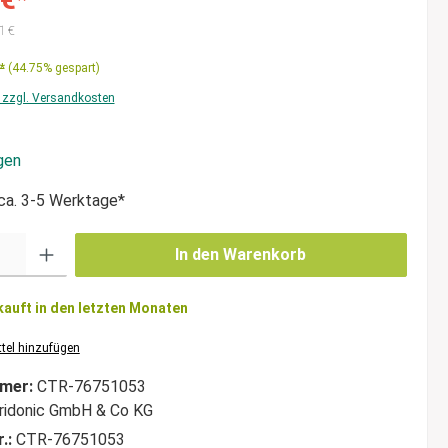
1 €
*
(44.75% gespart)
. zzgl. Versandkosten
iche Bewertung von 4.9 von 5 Sternen
gen
 ca. 3-5 Werktage*
In den Warenkorb
kauft in den letzten Monaten
tel hinzufügen
mer:
CTR-76751053
ridonic GmbH & Co KG
r.:
CTR-76751053