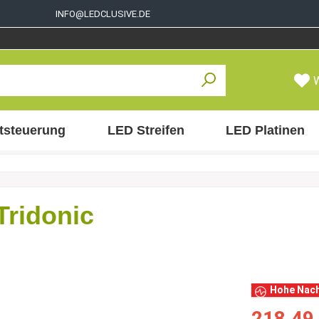
INFO@LEDCLUSIVE.DE
tsteuerung
LED Streifen
LED Platinen
Tridonic
Hohe Nac
218,49