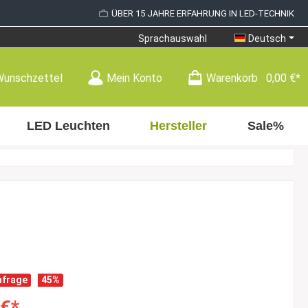
ÜBER 15 JAHRE ERFAHRUNG IN LED-TECHNIK
Sprachauswahl
Deutsch
Wunschzettel
Mein Konto
Warenkorb
0,00 €*
LED Leuchten
Hersteller
Sale%
hfrage
45
%
 €*