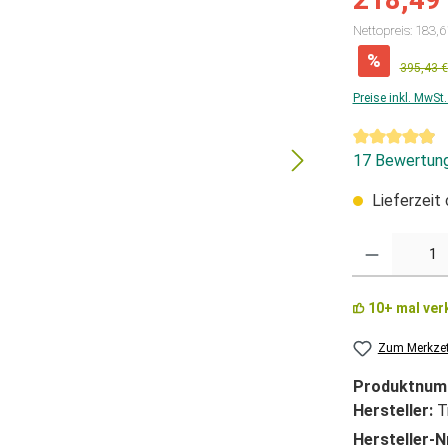
Nettopreis: 183,6
%
395,43 €
Preise inkl. MwSt
Durchschnittl
17 Bewertun
Lieferzeit
Anzahl
10+ mal ver
Zum Merkzet
Produktnum
Hersteller:
T
Hersteller-N