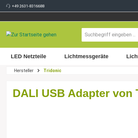
+49 2631-8316688
inhalt springen
LED Netzteile
Lichtmessgeräte
Lich
Hersteller
Tridonic
DALI USB Adapter von 