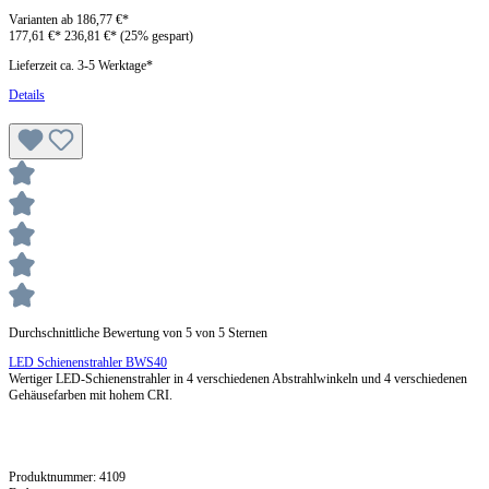
Varianten ab
186,77 €*
177,61 €*
236,81 €*
(25% gespart)
Lieferzeit ca. 3-5 Werktage*
Details
Durchschnittliche Bewertung von 5 von 5 Sternen
LED Schienenstrahler BWS40
Wertiger LED-Schienenstrahler in 4 verschiedenen Abstrahlwinkeln und 4 verschiedenen
Gehäusefarben mit hohem CRI.
Produktnummer:
4109