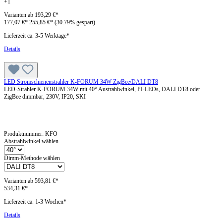
+
1
Varianten ab
193,29 €*
177,07 €*
255,85 €*
(30.79% gespart)
Lieferzeit ca. 3-5 Werktage*
Details
LED Stromschienenstrahler K-FORUM 34W ZigBee/DALI DT8
LED-Strahler K-FORUM 34W mit 40° Austrahlwinkel, PI-LEDs, DALI DT8 oder
ZigBee dimmbar, 230V, IP20, SKI
Produktnummer:
KFO
Abstrahlwinkel wählen
Dimm-Methode wählen
Varianten ab
593,81 €*
534,31 €*
Lieferzeit ca. 1-3 Wochen*
Details