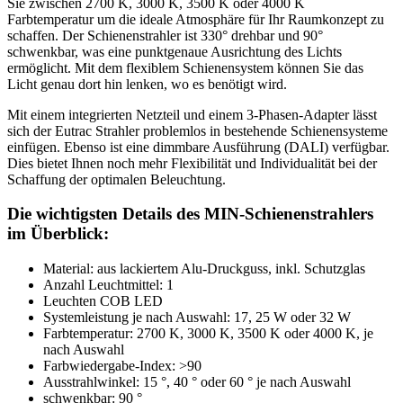
Sie zwischen 2700 K, 3000 K, 3500 K oder 4000 K
Farbtemperatur um die ideale Atmosphäre für Ihr Raumkonzept zu
schaffen. Der Schienenstrahler ist 330° drehbar und 90°
schwenkbar, was eine punktgenaue Ausrichtung des Lichts
ermöglicht. Mit dem flexiblem Schienensystem können Sie das
Licht genau dort hin lenken, wo es benötigt wird.
Mit einem integrierten Netzteil und einem 3-Phasen-Adapter lässt
sich der Eutrac Strahler problemlos in bestehende Schienensysteme
einfügen. Ebenso ist eine dimmbare Ausführung (DALI) verfügbar.
Dies bietet Ihnen noch mehr Flexibilität und Individualität bei der
Schaffung der optimalen Beleuchtung.
Die wichtigsten Details des MIN-Schienenstrahlers
im Überblick:
Material: aus lackiertem Alu-Druckguss, inkl. Schutzglas
Anzahl Leuchtmittel: 1
Leuchten COB LED
Systemleistung je nach Auswahl: 17, 25 W oder 32 W
Farbtemperatur: 2700 K, 3000 K, 3500 K oder 4000 K, je
nach Auswahl
Farbwiedergabe-Index: >90
Ausstrahlwinkel: 15 °, 40 ° oder 60 ° je nach Auswahl
schwenkbar: 90 °