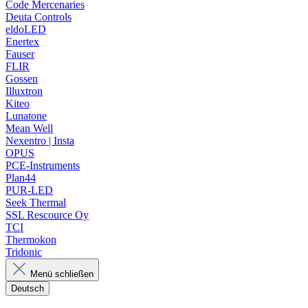
Code Mercenaries
Deuta Controls
eldoLED
Enertex
Fauser
FLIR
Gossen
Illuxtron
Kiteo
Lunatone
Mean Well
Nexentro | Insta
OPUS
PCE-Instruments
Plan44
PUR-LED
Seek Thermal
SSL Rescource Oy
TCI
Thermokon
Tridonic
Menü schließen
Deutsch