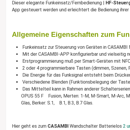
Dieser elegante Funkeinsatz/Fernbedienung |
HF-Steuerg
App gesteuert werden und erleichtert die Bedienung ihr
Allgemeine Eigenschaften zum Fun
Funkeinsatz zur Steuerung von Geräten in CASAMBI
Mit der CASAMBI-APP konfigurierbar und vielseitig n
Erstprogrammierung muß per Smart-Geräten mit NFC
2 oder 4 programmierbare Tasten (dimmen, Szenen, Far
Die Energie für das Funksignal entsteht beim Drücken 
Verschiedene Blenden (Funktionsbelegung der Tasten
Das Mittelteil kann in Rahmen anderer Schalterseri
OPUS 55 F Fusion, Merten: 1-M, M-Smart, M-Arc, M-Plan
Glas, Berker: S.1, B.1, B.3, B.7 Glas.
Hier geht es zum
CASAMBI
Wandschalter Batterielos
2 u