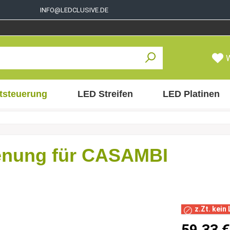
INFO@LEDCLUSIVE.DE
tsteuerung
LED Streifen
LED Platinen
ienung für CASAMBI
z.Zt. kein
59,33 €