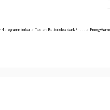
D
Ein Wandschalter zur Steuerung von Casambi Geräten mit 2 bzw. 4 programmierbaren Tasten. Batterielos,