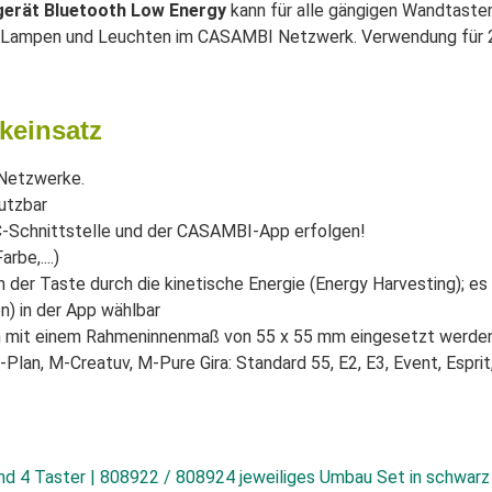
erät Bluetooth Low Energy
kann für alle gängigen Wandtaste
er Lampen und Leuchten im CASAMBI Netzwerk. Verwendung für 2
keinsatz
 Netzwerke.
utzbar
-Schnittstelle und der CASAMBI-App erfolgen!
be,....)
der Taste durch die kinetische Energie (Energy Harvesting); es 
) in der App wählbar
en mit einem Rahmeninnenmaß von 55 x 55 mm eingesetzt werden,
, M-Creatuv, M-Pure Gira: Standard 55, E2, E3, Event, Esprit, C
nd 4 Taster | 808922 / 808924 jeweiliges Umbau Set in schwarz 