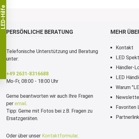
LED-Hilfe
PERSÖNLICHE BERATUNG
MEHR ÜBER
Kontakt
Telefonische Unterstützung und Beratung
LED Spekt
unter:
Händler-Lo
+49 2631-8316688
LED Händl
Mo-Fr, 08:00 - 18:00 Uhr
Warum "LE
Gerne beantworten wir auch Ihre Fragen
Newslette
per
email
.
Favoriten
Tipp: Gerne mit Fotos bei z.B. Fragen zu
Partnerlin
Ersatzgeräten.
Oder über unser
Kontaktformular
.