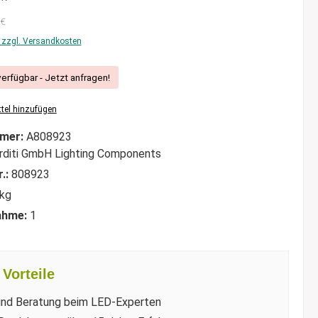
 €
. zzgl. Versandkosten
verfügbar - Jetzt anfragen!
tel hinzufügen
mer:
A808923
rditi GmbH Lighting Components
r.:
808923
 kg
ahme:
1
Vorteile
und Beratung beim LED-Experten