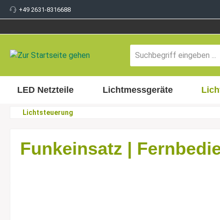
+49 2631-8316688
inhalt springen
LED Netzteile
Lichtmessgeräte
Lich
Lichtsteuerung
Funkeinsatz | Fernbed