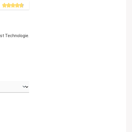
urchschnittliche Bewertung von 4.7 von 5 Sternen
 dank Enocean EnergyHarvest Technologie.