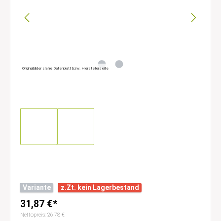
Originalbilder siehe Datenblatt bzw. Herstellerseite
Variante
z.Zt. kein Lagerbestand
31,87 €*
Nettopreis: 26,78 €