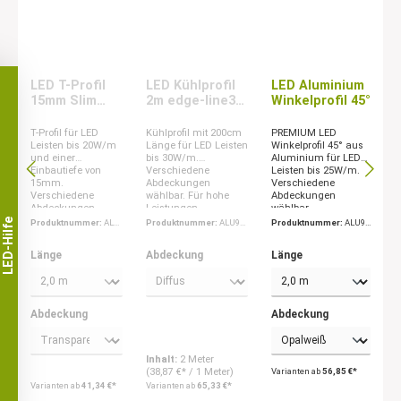
LED T-Profil
LED Kühlprofil
LED Aluminium
15mm Slim
2m edge-line3
Winkelprofil 45°
Silber
HP
T-Profil für LED
Kühlprofil mit 200cm
PREMIUM LED
Leisten bis 20W/m
Länge für LED Leisten
Winkelprofil 45° aus
und einer
bis 30W/m.
Aluminium für LED
Einbautiefe von
Verschiedene
Leisten bis 25W/m.
15mm.
Abdeckungen
Verschiedene
Verschiedene
wählbar. Für hohe
Abdeckungen
Abdeckungen
Leistungen.
wählbar.
wählbar.
LED-Hilfe
Produktnummer:
ALU
Produktnummer:
ALU94
Produktnummer:
ALU94
9451510
54501200
5830
Länge
Abdeckung
Länge
Abdeckung
Abdeckung
Inhalt:
2 Meter
(38,87 €* / 1 Meter)
Varianten ab
56,85 €*
Varianten ab
41,34 €*
Varianten ab
65,33 €*