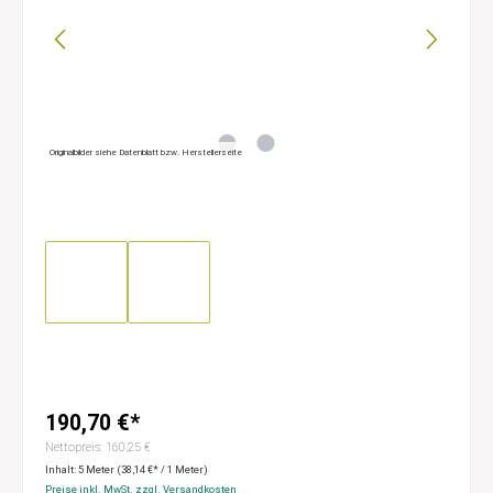
Originalbilder siehe Datenblatt bzw. Herstellerseite
190,70 €*
Nettopreis: 160,25 €
Inhalt:
5 Meter
(38,14 €* / 1 Meter)
Preise inkl. MwSt. zzgl. Versandkosten