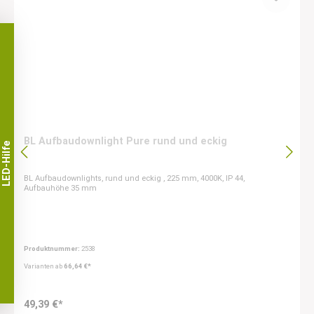
BL Aufbaudownlight Pure rund und eckig
LED-Hilfe
BL Aufbaudownlights, rund und eckig , 225 mm, 4000K, IP 44,
Aufbauhöhe 35 mm
Produktnummer:
2538
Varianten ab
66,64 €*
49,39 €*