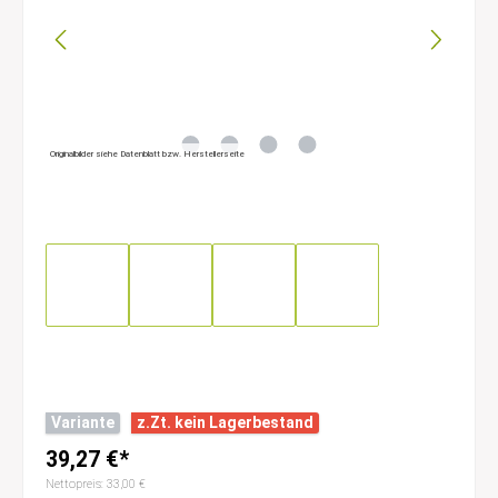
Originalbilder siehe Datenblatt bzw. Herstellerseite
Variante
z.Zt. kein Lagerbestand
39,27 €*
Nettopreis: 33,00 €