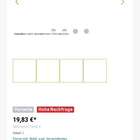
Originalbilder siehe Datenblatt bzw. Herstellerseite
Variante
Hohe Nachfrage
19,83 €*
Nettopreis: 16,66 €
Inhalt:
1
Preise inkl. MwSt. zzgl. Versandkosten