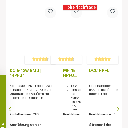
Hohe Nachfrage
Durchschnittliche Bewertung von 4.7 von 5 Sternen
Durchschnittliche Bewertung von 4.8 von 5 Stern
Durchschnittliche Bewert
DC 6-12W BMU |
MP 15
DCC HPFU
"HPFU"
HPFU
LED
Treiber
Kompakter LED-Treiber 12W |
15 W
Unabhängiger
15W
schaltbar | 210mA - 700mA |
einstell
IP20-Treiber für den
Quadratische Bauform mit
bar
Innenbereich.
127710
Federklemmkontakten
60mA
bis 360
mA
const.
Produktnummer:
2482
Produktnum
Produktnummer:
T142
mer:
127710
5
Ausführung wählen
Stromstärke