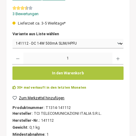
Durchschnittliche Bewertung von 3.5 von 5 Sternen
3 Bewertungen
Lieferzeit ca. 3-5 Werktage*
Variante aus Liste wählen
Anzahl
In den Warenkorb
30+ mal verkauft in den letzten Monaten
Zum Merkzettel hinzufügen
Produktnummer:
T1314-141112
Hersteller:
TCI TELECOMUNICAZIONI ITALIA S.R.L.
Hersteller-Nr.:
141112
Gewicht:
0,1 kg
Mindestabnahme:
1