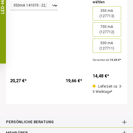
LED-Hilfe
wählen
350 mA
(127713)
700 mA
(127712)
500 mA
(127711)
Varianten ab
19,04 €*
14,48 €*
20,27 €*
19,66 €*
Lieferzeit ca. 3-
5 Werktage*
PERSÖNLICHE BERATUNG
MEHR ÜBER...