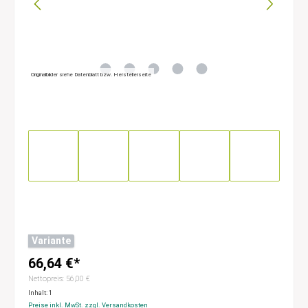
Originalbilder siehe Datenblatt bzw. Herstellerseite
Variante
66,64 €*
Nettopreis: 56,00 €
Inhalt:
1
Preise inkl. MwSt. zzgl. Versandkosten