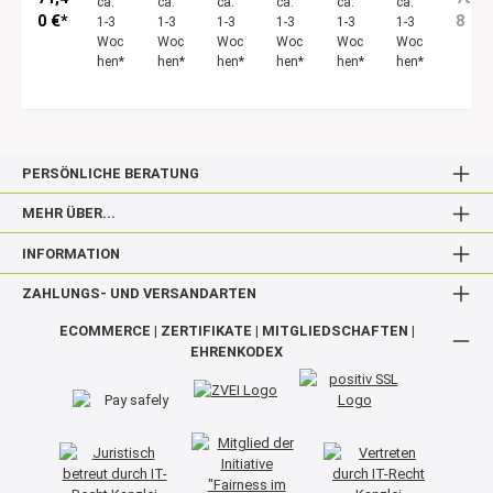
ca.
ca.
ca.
ca.
ca.
ca.
0 €*
8 €*
1-3
1-3
1-3
1-3
1-3
1-3
Woc
Woc
Woc
Woc
Woc
Woc
hen*
hen*
hen*
hen*
hen*
hen*
PERSÖNLICHE BERATUNG
MEHR ÜBER...
INFORMATION
ZAHLUNGS- UND VERSANDARTEN
ECOMMERCE | ZERTIFIKATE | MITGLIEDSCHAFTEN |
EHRENKODEX