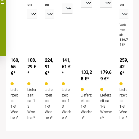
ngen
ssun
Decke
Decke
Decke
en
en
en
230
gen
nauss
nauss
nauss
mm
180m
chnitt
chnitt
chnitt
x
mx65
160m
160m
195m
85m
mm.
m.
m.
m.
Varia
m.
nten
ab
336,7
7 €*
160,
108,
224,
141,
259,
65
29 €
91
61 €
42
133,2
179,6
€*
*
€*
*
€*
8 €*
9 €*
Liefe
Liefer
Liefe
Liefer
Liefe
rzeit
zeit
rzeit
zeit
Lieferz
Lieferz
rzeit
ca.
ca. 1-
ca.
ca. 1-
eit ca.
eit ca.
ca.
1-3
3
1-3
3
1-3
1-3
1-3
Woc
Woc
Woc
Woch
Woche
Woche
Woc
hen*
hen*
hen*
en*
n*
n*
hen*