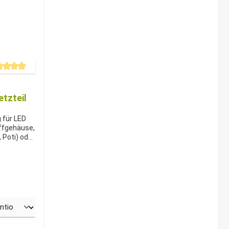
chnittliche Bewertung von 5 von 5 Sternen
tzteil
 für LED
offgehäuse,
Poti) oder