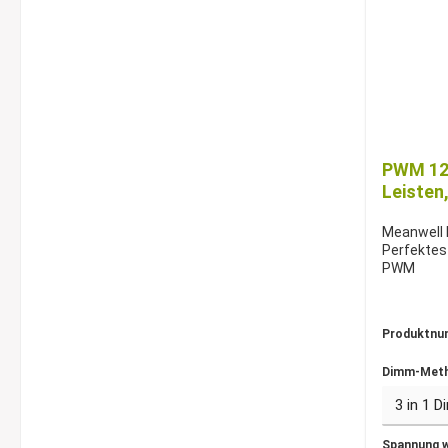
PWM 120
Leisten
Meanwell 
Perfektes
PWM
Produktnu
Dimm-Meth
Spannung 