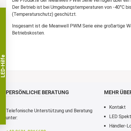
Die Produkte der Meanwell PWM Serie verfügen über ein s
Der Betrieb ist bei Umgebungstemperaturen von -40°C bi
(Temperaturschutz) geschützt.
Insgesamt ist die Meanwell PWM Serie eine großartige Wahl
Betriebskosten.
LED-Hilfe
PERSÖNLICHE BERATUNG
MEHR ÜBER
Kontakt
Telefonische Unterstützung und Beratung
LED Spekt
unter:
Händler-Lo