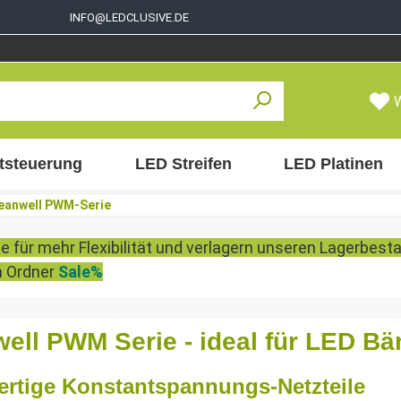
INFO@LEDCLUSIVE.DE
tsteuerung
LED Streifen
LED Platinen
eanwell PWM-Serie
se für mehr Flexibilität und verlagern unseren Lagerbes
im Ordner
Sale%
ell PWM Serie - ideal für LED Bä
rtige Konstantspannungs-Netzteile