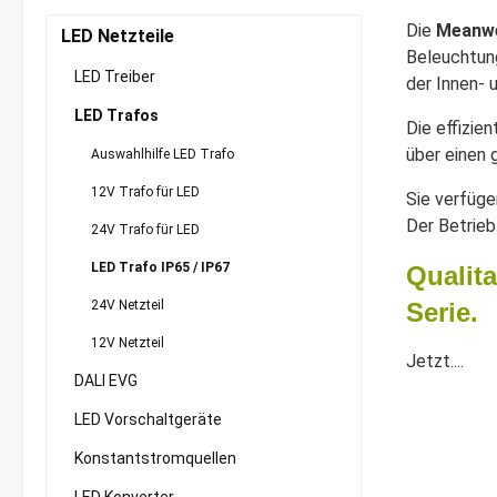
Die
Meanwe
LED Netzteile
Beleuchtung
LED Treiber
der Innen- 
LED Trafos
Die effizie
über einen
Auswahlhilfe LED Trafo
12V Trafo für LED
Sie verfüge
Der Betrieb
24V Trafo für LED
LED Trafo IP65 / IP67
Qualita
24V Netzteil
Serie.
12V Netzteil
Jetzt....
DALI EVG
LED Vorschaltgeräte
Konstantstromquellen