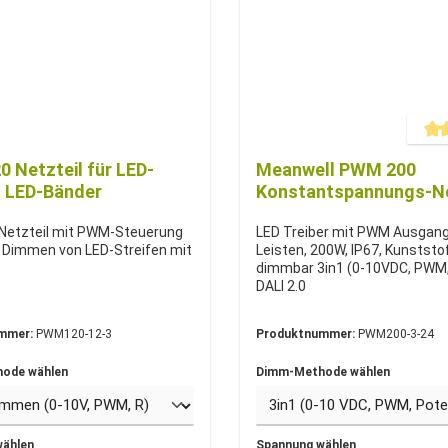
Durchs
 Netzteil für LED-
Meanwell PWM 200
, LED-Bänder
Konstantspannungs-Ne
Netzteil mit PWM-Steuerung
LED Treiber mit PWM Ausgang
 Dimmen von LED-Streifen mit
Leisten, 200W, IP67, Kunstst
dimmbar 3in1 (0-10VDC, PWM, 
DALI 2.0
mmer:
PWM120-12-3
Produktnummer:
PWM200-3-24
ode wählen
Dimm-Methode wählen
wählen
Spannung wählen