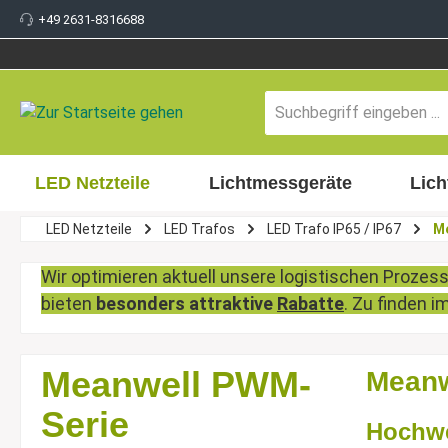
+49 2631-8316688
inhalt springen
LED Netzteile
Lichtmessgeräte
Lich
LED Netzteile
LED Trafos
LED Trafo IP65 / IP67
M
Wir optimieren aktuell unsere logistischen Prozes
bieten
besonders attraktive
Rabatte
. Zu finden 
Meanwell PWM-
Meanw
Serie
Hochwe