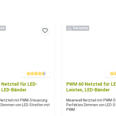
nte
Variante
Durchschnittliche Bewertung von 4.5 von 5 Sternen
Durchs
Netzteil für LED-
PWM 60 Netzteil für L
, LED-Bänder
Leisten, LED-Bänder
Netzteil mit PWM-Steuerung
Meanwell Netzteil mit PWM-
 Dimmen von LED-Streifen mit
Perfektes Dimmen von LED-St
PWM