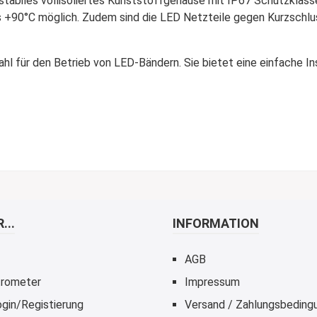
tabiles vollisoliertes Kunststoffgehäuse mit IP67 Schutzklass
s +90°C möglich. Zudem sind die LED Netzteile gegen Kurzschl
 für den Betrieb von LED-Bändern. Sie bietet eine einfache Ins
...
INFORMATION
AGB
rometer
Impressum
gin/Registierung
Versand / Zahlungsbeding