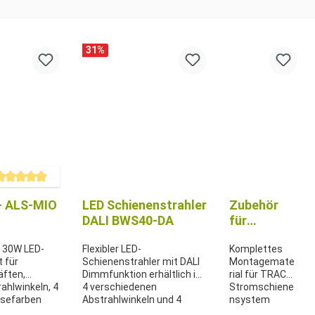
31
%
chschnittliche Bewertung von 5 von 5 Sternen
 - ALS-MIO
LED Schienenstrahler
Zubehör
DALI BWS40-DA
für
Stromschie
t 30W LED-
Flexibler LED-
Komplettes
ne Track
t für
Schienenstrahler mit DALI
Montagemate
(DALI/ON/I
äften,
Dimmfunktion erhältlich in
rial für TRACK
N) von ALS
rahlwinkeln, 4
4 verschiedenen
Stromschiene
usefarben
Abstrahlwinkeln und 4
nsystem
verschiedenen