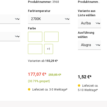
Produktnummer:
3968
Produktnumme
Gehäusefarben
r:
3383
Farbtemperatur
Variante aus
Liste wählen
Farbe
Ausführung
wählen
+
1
Varianten ab
193,29 €*
177,07 €*
255,85 €*
1,52 €*
(30.79% gespart)
Lieferzeit ca.
Lieferzeit ca. 3-5 Werktage*
5-10 Werktage*