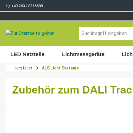
+49 2631-8316688
inhalt springen
LED Netzteile
Lichtmessgeräte
Lich
Hersteller
ALS Licht Systeme
Zubehör zum DALI Tra