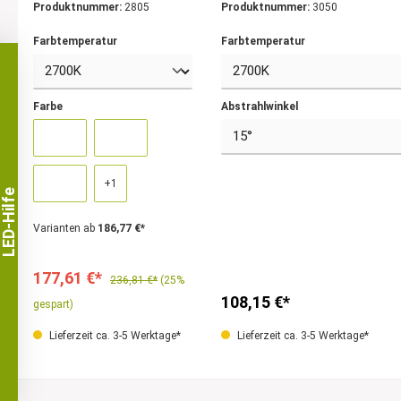
Produktnummer:
2805
Produktnummer:
3050
Gehäusefarben
Farbtemperatur
Farbtemperatur
Farbe
Abstrahlwinkel
+
1
LED-Hilfe
Varianten ab
186,77 €*
177,61 €*
236,81 €*
(25%
108,15 €*
gespart)
Lieferzeit ca. 3-5 Werktage*
Lieferzeit ca. 3-5 Werktage*