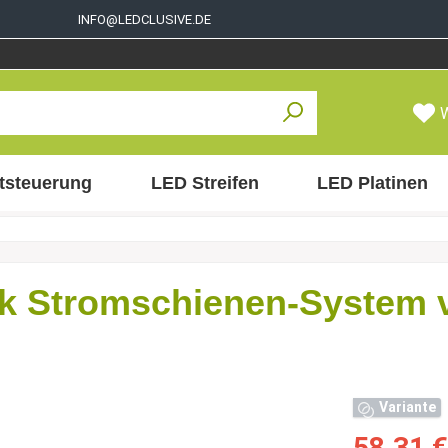
INFO@LEDCLUSIVE.DE
tsteuerung
LED Streifen
LED Platinen
ck Stromschienen-System 
Variante
58,31 €