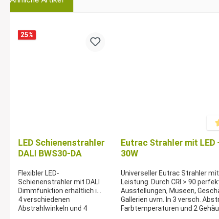
25
%
Dur
LED Schienenstrahler
Eutrac Strahler mit LED
DALI BWS30-DA
30W
Flexibler LED-
Universeller Eutrac Strahler mi
Schienenstrahler mit DALI
Leistung. Durch CRI > 90 perfek
Dimmfunktion erhältlich in
Ausstellungen, Museen, Gesch
4 verschiedenen
Gallerien uvm. In 3 versch. Abst
Abstrahlwinkeln und 4
Farbtemperaturen und 2 Gehä
verschiedenen
erhältlich.