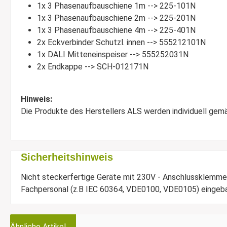
1x 3 Phasenaufbauschiene 1m --> 225-101N
1x 3 Phasenaufbauschiene 2m --> 225-201N
1x 3 Phasenaufbauschiene 4m --> 225-401N
2x Eckverbinder Schutzl. innen --> 555212101N
1x DALI Mitteneinspeiser --> 555252031N
2x Endkappe --> SCH-012171N
Hinweis:
Die Produkte des Herstellers ALS werden individuell gemäß 
Sicherheitshinweis
Nicht steckerfertige Geräte mit 230V - Anschlussklemmen
Fachpersonal (z.B IEC 60364, VDE0100, VDE0105) eingebau
Ähnliche Artikel