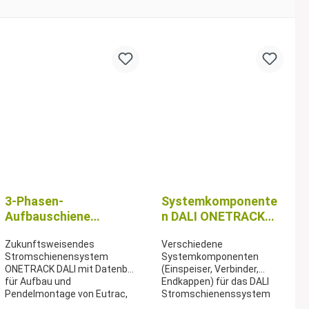
3-Phasen-
Systemkomponente
Aufbauschiene
n DALI ONETRACK
ONETRACK DALI
Stromschienen-
Zukunftsweisendes
Verschiedene
Eutrac
System Eutrac
Stromschienensystem
Systemkomponenten
ONETRACK DALI mit Datenbus
(Einspeiser, Verbinder,
für Aufbau und
Endkappen) für das DALI
Pendelmontage von Eutrac,
Stromschienenssystem
verschiedene Längen/Farben
ONETRACK DALI von Eutrac