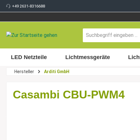
+49 2631-8316688
inhalt springen
LED Netzteile
Lichtmessgeräte
Lich
Hersteller
Arditi GmbH
Casambi CBU-PWM4