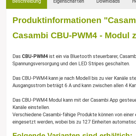
Beschreibung
Eigenschaften
Downloads
H
Produktinformationen "Casa
Casambi CBU-PWM4 - Modul zu
Das
CBU-PWM4
ist ein via Bluetooth steuerbarer, Casam
Spannungsversorgung und den LED Stripes geschalten.
Das CBU-PWM4 kann je nach Modell bis zu vier Kanäle ste
Ausgangsstrom beträgt 6 A und kann zwischen allen 4 K
Das CBU-PWM4 Modul kann mit der Casambi App gesteuert 
Kanäle einstellen.
Verschiedene Casambi-fähige Produkte können von einer e
eingesetzt werden, wobei bis zu 127 Einheiten automatis
Folgende Varianten sind erhältich: