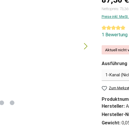
Nettopreis: 73,36
Preise inkl. MwSt
Durchschnitt
1 Bewertung
Aktuell nicht 
Ausführung
Zum Merkzet
Produktnum
Hersteller:
A
Hersteller-N
Gewicht:
0,0