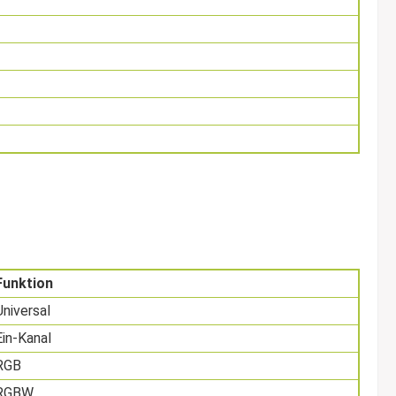
Funktion
Universal
Ein-Kanal
RGB
RGBW