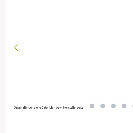
Originalbilder siehe Datenblatt bzw. Herstellerseite