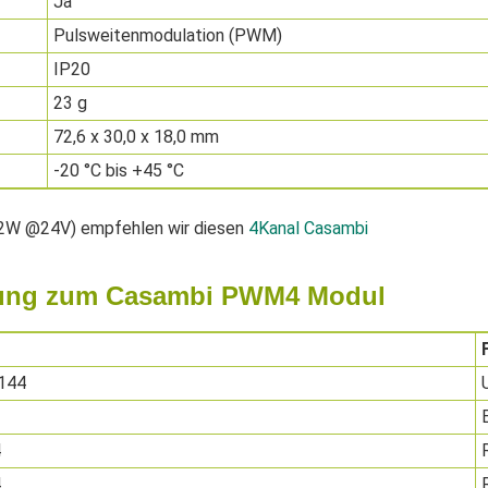
Ja
Pulsweitenmodulation (PWM)
IP20
23 g
72,6 x 30,0 x 18,0 mm
-20 °C bis +45 °C
422W @24V) empfehlen wir diesen
4Kanal Casambi
hrung zum Casambi PWM4 Modul
144
4
4