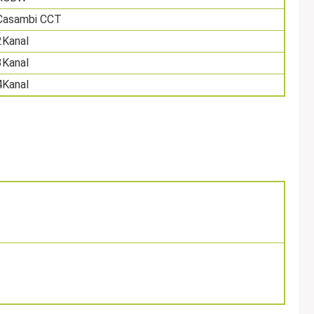
Casambi CCT
2Kanal
3Kanal
4Kanal