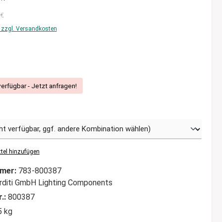
 €
. zzgl. Versandkosten
liche Bewertung von 5 von 5 Sternen
verfügbar - Jetzt anfragen!
tel hinzufügen
mer:
783-800387
rditi GmbH Lighting Components
r.:
800387
5 kg