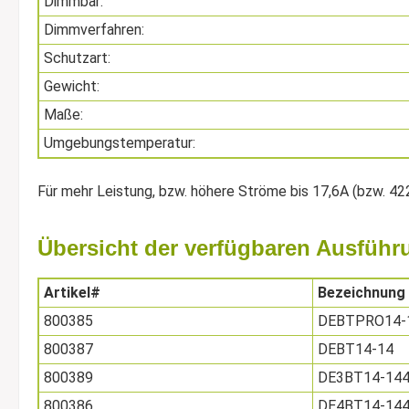
Dimmbar:
Dimmverfahren:
Schutzart:
Gewicht:
Maße:
Umgebungstemperatur:
Für mehr Leistung, bzw. höhere Ströme bis 17,6A (bzw. 
Übersicht der verfügbaren Ausfü
Artikel#
Bezeichnung
800385
DEBTPRO14-
800387
DEBT14-14
800389
DE3BT14-14
800386
DE4BT14-14