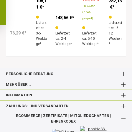
108,1
282,13
183,33 €*
1 €*
€*
(7.54%
148,56 €*
gespart)
Lieferz
Lieferzei
eit ca.
t ca. 6-
76,29 €*
3-5
Lieferzeit
Lieferzeit
12
Werkta
ca. 2-4
ca. 5-10
Wochen
ge*
Werktage*
Werktage*
*
PERSÖNLICHE BERATUNG
MEHR ÜBER...
INFORMATION
ZAHLUNGS- UND VERSANDARTEN
ECOMMERCE | ZERTIFIKATE | MITGLIEDSCHAFTEN |
EHRENKODEX