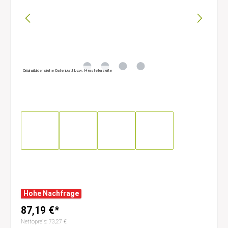
Originalbilder siehe Datenblatt bzw. Herstellerseite
Hohe Nachfrage
87,19 €*
Nettopreis: 73,27 €