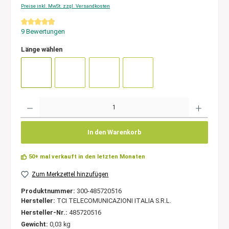
Preise inkl. MwSt. zzgl. Versandkosten
Durchschnittliche Bewertung von 4.8 von 5 Sternen
9 Bewertungen
Länge wählen
Anzahl
In den Warenkorb
50+ mal verkauft in den letzten Monaten
Zum Merkzettel hinzufügen
Produktnummer:
300-485720516
Hersteller:
TCI TELECOMUNICAZIONI ITALIA S.R.L.
Hersteller-Nr.:
485720516
Gewicht:
0,03 kg