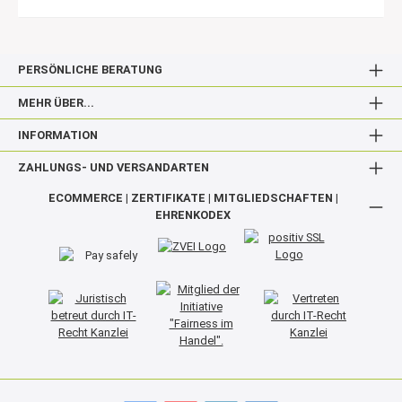
o
d
e
r
1-
PERSÖNLICHE BERATUNG
1
0
V
MEHR ÜBER...
;
K
INFORMATION
o
n
st
ZAHLUNGS- UND VERSANDARTEN
a
n
ECOMMERCE | ZERTIFIKATE | MITGLIEDSCHAFTEN |
t-
st
EHRENKODEX
r
ö
m
e:
2
0
0
-
4
0
0
m
A
.
T