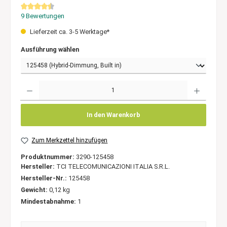
Durchschnittliche Bewertung von 4.3 von 5 Sternen
9 Bewertungen
Lieferzeit ca. 3-5 Werktage*
Ausführung wählen
Anzahl
In den Warenkorb
Zum Merkzettel hinzufügen
Produktnummer:
3290-125458
Hersteller:
TCI TELECOMUNICAZIONI ITALIA S.R.L.
Hersteller-Nr.:
125458
Gewicht:
0,12 kg
Mindestabnahme:
1