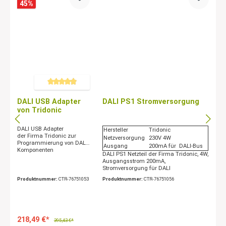
45
%
Durchschnittliche Bewertung von 4.9 von 5 Sternen
DALI USB Adapter
DALI PS1 Stromversorgung
von Tridonic
DALI USB Adapter
Hersteller
Tridonic
der Firma Tridonic zur
Netzversorgung
230V 4W
Programmierung von DALI-
Ausgang
200mA für DALI-Bus
Komponenten
DALI PS1 Netzteil der Firma Tridonic, 4W,
Ausgangsstrom 200mA,
Stromversorgung für DALI
Produktnummer:
CTR-76751053
Produktnummer:
CTR-76751056
218,49 €*
395,43 €*